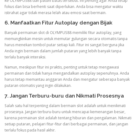
ke OLYMPUS88 dan patuhi batas tersebut. Ini penting agar Anda tetap
fokus dan bisa berhenti saat diperlukan. Anda bisa mengatur waktu
istirahat agar tidak merasa lelah atau emosi saat bermain.
6. Manfaatkan Fitur Autoplay dengan Bijak
Banyak permainan slot di OLYMPUS88 memiliki fitur autoplay, yang
memungkinkan mesin untuk memutar gulungan secara otomatis tanpa
harus menekan tombol putar setiap kali. Fitur ini sangat berguna jika
Anda ingin bermain dalam jumlah putaran yang lebih banyak tanpa
terlalu banyak interaksi.
Namun, meskipun fitur ini praktis, penting untuk tetap mengawasi
permainan dan tidak hanya mengandalkan autoplay sepenuhnya. Anda
harus tetap memantau anggaran Anda dan mengatur seberapa banyak
putaran otomatis yang ingin dilakukan.
7. Jangan Terburu-buru dan Nikmati Prosesnya
Salah satu hal terpenting dalam bermain slot adalah untuk menikmati
prosesnya. Jangan terburu-buru untuk mencapai kemenangan besar,
karena permainan slot adalah tentang hiburan dan pengalaman. Nikmati
setiap putaran, pelajari fitur-fitur dari berbagai permainan, dan jangan
terlalu fokus pada hasil akhir.