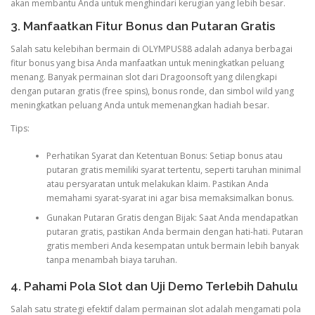
akan membantu Anda untuk menghindari kerugian yang lebih besar.
3. Manfaatkan Fitur Bonus dan Putaran Gratis
Salah satu kelebihan bermain di OLYMPUS88 adalah adanya berbagai
fitur bonus yang bisa Anda manfaatkan untuk meningkatkan peluang
menang. Banyak permainan slot dari Dragoonsoft yang dilengkapi
dengan putaran gratis (free spins), bonus ronde, dan simbol wild yang
meningkatkan peluang Anda untuk memenangkan hadiah besar.
Tips:
Perhatikan Syarat dan Ketentuan Bonus: Setiap bonus atau
putaran gratis memiliki syarat tertentu, seperti taruhan minimal
atau persyaratan untuk melakukan klaim. Pastikan Anda
memahami syarat-syarat ini agar bisa memaksimalkan bonus.
Gunakan Putaran Gratis dengan Bijak: Saat Anda mendapatkan
putaran gratis, pastikan Anda bermain dengan hati-hati. Putaran
gratis memberi Anda kesempatan untuk bermain lebih banyak
tanpa menambah biaya taruhan.
4. Pahami Pola Slot dan Uji Demo Terlebih Dahulu
Salah satu strategi efektif dalam permainan slot adalah mengamati pola