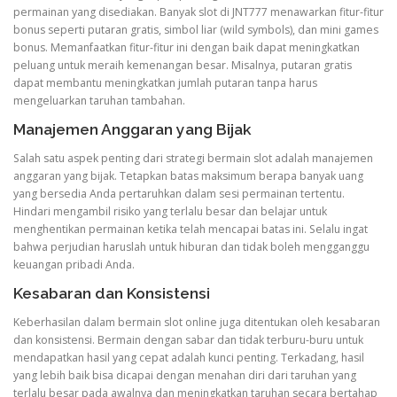
permainan yang disediakan. Banyak slot di JNT777 menawarkan fitur-fitur
bonus seperti putaran gratis, simbol liar (wild symbols), dan mini games
bonus. Memanfaatkan fitur-fitur ini dengan baik dapat meningkatkan
peluang untuk meraih kemenangan besar. Misalnya, putaran gratis
dapat membantu meningkatkan jumlah putaran tanpa harus
mengeluarkan taruhan tambahan.
Manajemen Anggaran yang Bijak
Salah satu aspek penting dari strategi bermain slot adalah manajemen
anggaran yang bijak. Tetapkan batas maksimum berapa banyak uang
yang bersedia Anda pertaruhkan dalam sesi permainan tertentu.
Hindari mengambil risiko yang terlalu besar dan belajar untuk
menghentikan permainan ketika telah mencapai batas ini. Selalu ingat
bahwa perjudian haruslah untuk hiburan dan tidak boleh mengganggu
keuangan pribadi Anda.
Kesabaran dan Konsistensi
Keberhasilan dalam bermain slot online juga ditentukan oleh kesabaran
dan konsistensi. Bermain dengan sabar dan tidak terburu-buru untuk
mendapatkan hasil yang cepat adalah kunci penting. Terkadang, hasil
yang lebih baik bisa dicapai dengan menahan diri dari taruhan yang
terlalu besar pada awalnya dan meningkatkan taruhan secara bertahap