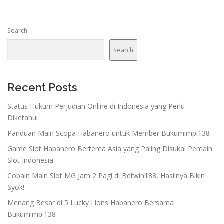
Search
Search
Recent Posts
Status Hukum Perjudian Online di Indonesia yang Perlu
Diketahui
Panduan Main Scopa Habanero untuk Member Bukumimpi138
Game Slot Habanero Bertema Asia yang Paling Disukai Pemain
Slot Indonesia
Cobain Main Slot MG Jam 2 Pagi di Betwin188, Hasilnya Bikin
Syok!
Menang Besar di 5 Lucky Lions Habanero Bersama
Bukumimpi138