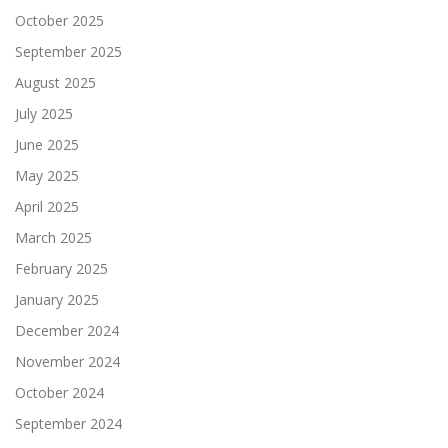
October 2025
September 2025
August 2025
July 2025
June 2025
May 2025
April 2025
March 2025
February 2025
January 2025
December 2024
November 2024
October 2024
September 2024