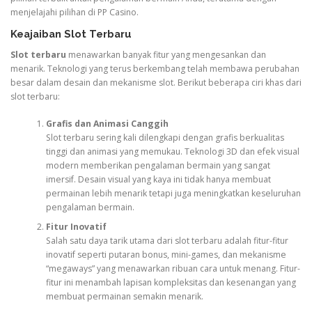
menjelajahi pilihan di PP Casino.
Keajaiban Slot Terbaru
Slot terbaru
menawarkan banyak fitur yang mengesankan dan
menarik. Teknologi yang terus berkembang telah membawa perubahan
besar dalam desain dan mekanisme slot. Berikut beberapa ciri khas dari
slot terbaru:
Grafis dan Animasi Canggih
Slot terbaru sering kali dilengkapi dengan grafis berkualitas
tinggi dan animasi yang memukau. Teknologi 3D dan efek visual
modern memberikan pengalaman bermain yang sangat
imersif. Desain visual yang kaya ini tidak hanya membuat
permainan lebih menarik tetapi juga meningkatkan keseluruhan
pengalaman bermain.
Fitur Inovatif
Salah satu daya tarik utama dari slot terbaru adalah fitur-fitur
inovatif seperti putaran bonus, mini-games, dan mekanisme
“megaways” yang menawarkan ribuan cara untuk menang. Fitur-
fitur ini menambah lapisan kompleksitas dan kesenangan yang
membuat permainan semakin menarik.