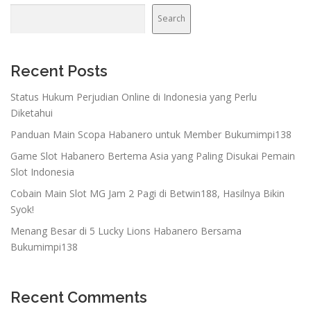
Search
Recent Posts
Status Hukum Perjudian Online di Indonesia yang Perlu
Diketahui
Panduan Main Scopa Habanero untuk Member Bukumimpi138
Game Slot Habanero Bertema Asia yang Paling Disukai Pemain
Slot Indonesia
Cobain Main Slot MG Jam 2 Pagi di Betwin188, Hasilnya Bikin
Syok!
Menang Besar di 5 Lucky Lions Habanero Bersama
Bukumimpi138
Recent Comments