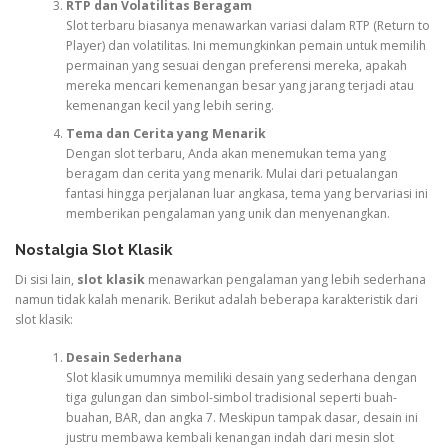
RTP dan Volatilitas Beragam
Slot terbaru biasanya menawarkan variasi dalam RTP (Return to
Player) dan volatilitas. Ini memungkinkan pemain untuk memilih
permainan yang sesuai dengan preferensi mereka, apakah
mereka mencari kemenangan besar yang jarang terjadi atau
kemenangan kecil yang lebih sering.
Tema dan Cerita yang Menarik
Dengan slot terbaru, Anda akan menemukan tema yang
beragam dan cerita yang menarik. Mulai dari petualangan
fantasi hingga perjalanan luar angkasa, tema yang bervariasi ini
memberikan pengalaman yang unik dan menyenangkan.
Nostalgia Slot Klasik
Di sisi lain,
slot klasik
menawarkan pengalaman yang lebih sederhana
namun tidak kalah menarik. Berikut adalah beberapa karakteristik dari
slot klasik:
Desain Sederhana
Slot klasik umumnya memiliki desain yang sederhana dengan
tiga gulungan dan simbol-simbol tradisional seperti buah-
buahan, BAR, dan angka 7. Meskipun tampak dasar, desain ini
justru membawa kembali kenangan indah dari mesin slot