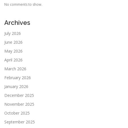
No comments to show.
Archives
July 2026
June 2026
May 2026
April 2026
March 2026
February 2026
January 2026
December 2025
November 2025
October 2025
September 2025