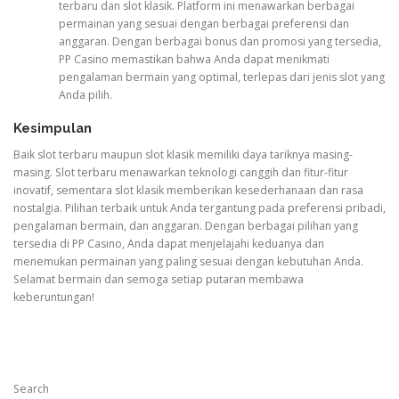
terbaru dan slot klasik. Platform ini menawarkan berbagai
permainan yang sesuai dengan berbagai preferensi dan
anggaran. Dengan berbagai bonus dan promosi yang tersedia,
PP Casino memastikan bahwa Anda dapat menikmati
pengalaman bermain yang optimal, terlepas dari jenis slot yang
Anda pilih.
Kesimpulan
Baik slot terbaru maupun slot klasik memiliki daya tariknya masing-
masing. Slot terbaru menawarkan teknologi canggih dan fitur-fitur
inovatif, sementara slot klasik memberikan kesederhanaan dan rasa
nostalgia. Pilihan terbaik untuk Anda tergantung pada preferensi pribadi,
pengalaman bermain, dan anggaran. Dengan berbagai pilihan yang
tersedia di PP Casino, Anda dapat menjelajahi keduanya dan
menemukan permainan yang paling sesuai dengan kebutuhan Anda.
Selamat bermain dan semoga setiap putaran membawa
keberuntungan!
Search