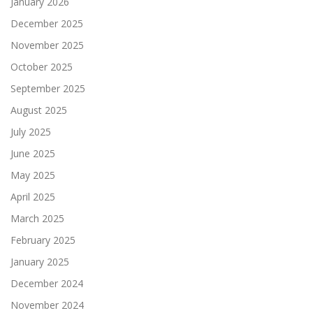
January 2026
December 2025
November 2025
October 2025
September 2025
August 2025
July 2025
June 2025
May 2025
April 2025
March 2025
February 2025
January 2025
December 2024
November 2024