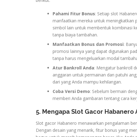
berikut:
Pahami Fitur Bonus
: Setiap slot Habanero
manfaatkan mereka untuk meningkatkan p
simbol lain untuk membentuk kombinasi 
tanpa biaya tambahan.
Manfaatkan Bonus dan Promosi
: Bany
promosi lainnya yang dapat digunakan pad
tanpa harus mengeluarkan modal tambah
Atur Bankroll Anda
: Mengatur bankroll d
anggaran untuk permainan dan patuhi angg
dari yang Anda mampu kehilangan.
Coba Versi Demo
: Sebelum bermain deng
memberi Anda gambaran tentang cara ker
5. Mengapa Slot Gacor Habanero A
Slot gacor Habanero menawarkan pengalaman ber
Dengan desain yang menarik, fitur bonus yang men