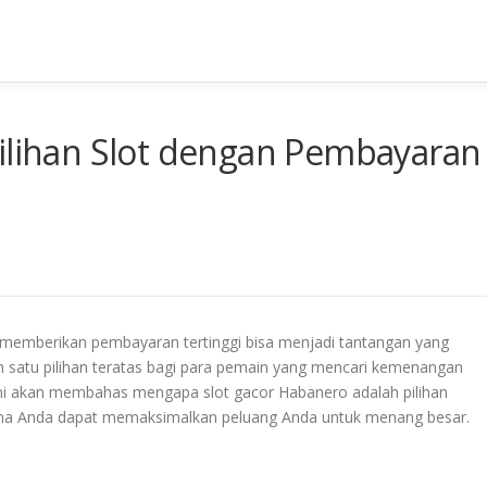
Pilihan Slot dengan Pembayaran
ng memberikan pembayaran tertinggi bisa menjadi tantangan yang
 satu pilihan teratas bagi para pemain yang mencari kemenangan
ini akan membahas mengapa slot gacor Habanero adalah pilihan
mana Anda dapat memaksimalkan peluang Anda untuk menang besar.