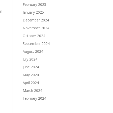
February 2025
an
January 2025
December 2024
November 2024
October 2024
September 2024
August 2024
July 2024
June 2024
May 2024
April 2024
March 2024
February 2024