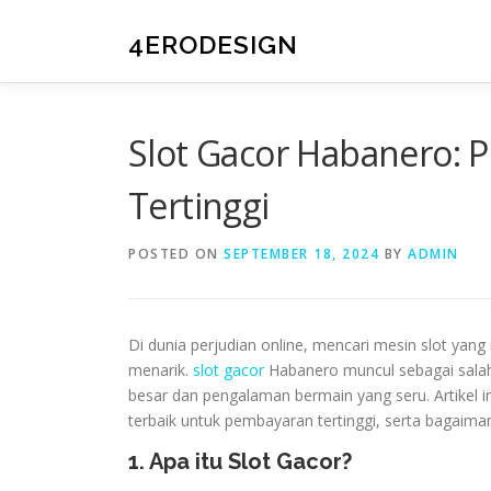
Skip
to
4ERODESIGN
content
Slot Gacor Habanero: 
Tertinggi
POSTED ON
SEPTEMBER 18, 2024
BY
ADMIN
Di dunia perjudian online, mencari mesin slot ya
menarik.
slot gacor
Habanero muncul sebagai salah
besar dan pengalaman bermain yang seru. Artikel 
terbaik untuk pembayaran tertinggi, serta bagai
1. Apa itu Slot Gacor?