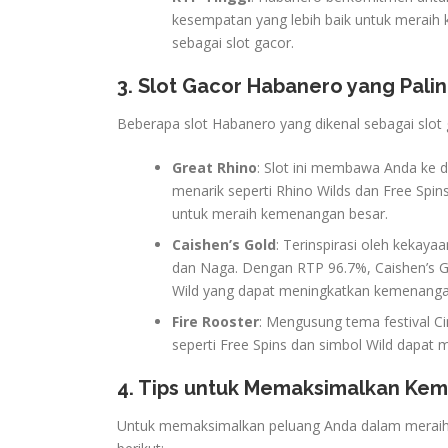
kesempatan yang lebih baik untuk meraih 
sebagai slot gacor.
3. Slot Gacor Habanero yang Pali
Beberapa slot Habanero yang dikenal sebagai slot 
Great Rhino
: Slot ini membawa Anda ke 
menarik seperti Rhino Wilds dan Free Spi
untuk meraih kemenangan besar.
Caishen’s Gold
: Terinspirasi oleh kekaya
dan Naga. Dengan RTP 96.7%, Caishen’s Go
Wild yang dapat meningkatkan kemenanga
Fire Rooster
: Mengusung tema festival Ci
seperti Free Spins dan simbol Wild dapat
4. Tips untuk Memaksimalkan Kem
Untuk memaksimalkan peluang Anda dalam meraih 