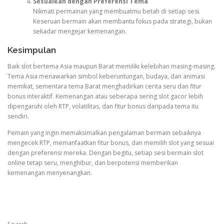
Sesuaikan dengan Preferensi Tema
Nikmati permainan yang membuatmu betah di setiap sesi.
Keseruan bermain akan membantu fokus pada strategi, bukan
sekadar mengejar kemenangan.
Kesimpulan
Baik slot bertema Asia maupun Barat memiliki kelebihan masing-masing.
Tema Asia menawarkan simbol keberuntungan, budaya, dan animasi
memikat, sementara tema Barat menghadirkan cerita seru dan fitur
bonus interaktif. Kemenangan atau seberapa sering slot gacor lebih
dipengaruhi oleh RTP, volatilitas, dan fitur bonus daripada tema itu
sendiri.
Pemain yang ingin memaksimalkan pengalaman bermain sebaiknya
mengecek RTP, memanfaatkan fitur bonus, dan memilih slot yang sesuai
dengan preferensi mereka. Dengan begitu, setiap sesi bermain slot
online tetap seru, menghibur, dan berpotensi memberikan
kemenangan menyenangkan.