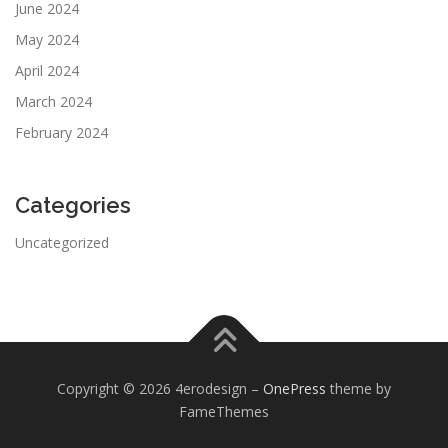
June 2024
May 2024
April 2024
March 2024
February 2024
Categories
Uncategorized
Copyright © 2026 4erodesign
–
OnePress
theme by
FameThemes