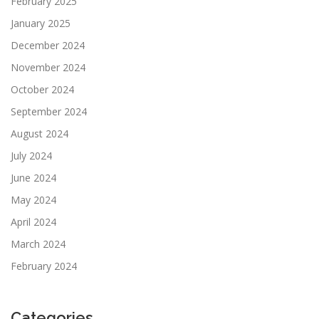
February 2025
January 2025
December 2024
November 2024
October 2024
September 2024
August 2024
July 2024
June 2024
May 2024
April 2024
March 2024
February 2024
Categories