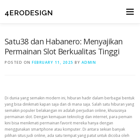
Skip
to
4ERODESIGN
Menu
content
Satu38 dan Habanero: Menyajikan
Permainan Slot Berkualitas Tinggi
POSTED ON
FEBRUARY 11, 2025
BY
ADMIN
Di dunia yang semakin modern ini, hiburan hadir dalam berbagai bentuk
yang bisa dinikmati kapan saja dan di mana saja. Salah satu hiburan yang
semakin populer belakangan ini adalah perjudian online, khususnya
permainan slot. Dengan kemajuan teknologi dan internet, para pemain
kini bisa menikmati permainan favorit mereka hanya dengan
menggunakan smartphone atau komputer. Di antara sekian banyak
pilihan situs judi online, ada satu tempat yang patut untuk dicoba oleh