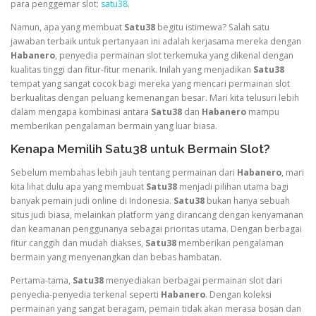
para penggemar slot:
satu38
.
Namun, apa yang membuat
Satu38
begitu istimewa? Salah satu
jawaban terbaik untuk pertanyaan ini adalah kerjasama mereka dengan
Habanero
, penyedia permainan slot terkemuka yang dikenal dengan
kualitas tinggi dan fitur-fitur menarik. Inilah yang menjadikan
Satu38
tempat yang sangat cocok bagi mereka yang mencari permainan slot
berkualitas dengan peluang kemenangan besar. Mari kita telusuri lebih
dalam mengapa kombinasi antara
Satu38
dan
Habanero
mampu
memberikan pengalaman bermain yang luar biasa.
Kenapa Memilih Satu38 untuk Bermain Slot?
Sebelum membahas lebih jauh tentang permainan dari
Habanero
, mari
kita lihat dulu apa yang membuat
Satu38
menjadi pilihan utama bagi
banyak pemain judi online di Indonesia.
Satu38
bukan hanya sebuah
situs judi biasa, melainkan platform yang dirancang dengan kenyamanan
dan keamanan penggunanya sebagai prioritas utama. Dengan berbagai
fitur canggih dan mudah diakses,
Satu38
memberikan pengalaman
bermain yang menyenangkan dan bebas hambatan.
Pertama-tama,
Satu38
menyediakan berbagai permainan slot dari
penyedia-penyedia terkenal seperti
Habanero
. Dengan koleksi
permainan yang sangat beragam, pemain tidak akan merasa bosan dan