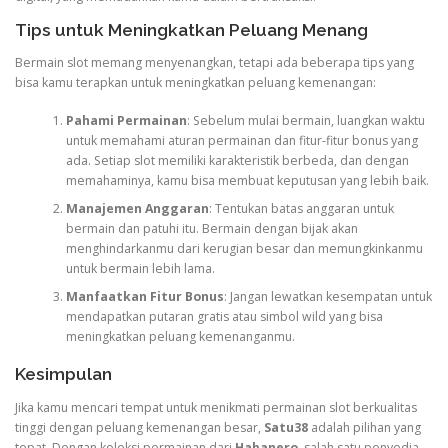
Tips untuk Meningkatkan Peluang Menang
Bermain slot memang menyenangkan, tetapi ada beberapa tips yang
bisa kamu terapkan untuk meningkatkan peluang kemenangan:
Pahami Permainan
: Sebelum mulai bermain, luangkan waktu
untuk memahami aturan permainan dan fitur-fitur bonus yang
ada. Setiap slot memiliki karakteristik berbeda, dan dengan
memahaminya, kamu bisa membuat keputusan yang lebih baik.
Manajemen Anggaran
: Tentukan batas anggaran untuk
bermain dan patuhi itu. Bermain dengan bijak akan
menghindarkanmu dari kerugian besar dan memungkinkanmu
untuk bermain lebih lama.
Manfaatkan Fitur Bonus
: Jangan lewatkan kesempatan untuk
mendapatkan putaran gratis atau simbol wild yang bisa
meningkatkan peluang kemenanganmu.
Kesimpulan
Jika kamu mencari tempat untuk menikmati permainan slot berkualitas
tinggi dengan peluang kemenangan besar,
Satu38
adalah pilihan yang
tepat. Dengan koleksi permainan dari
Habanero
, salah satu penyedia