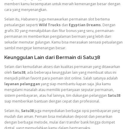
memberi kamu kesempatan untuk meraih kemenangan besar dengan
cara yang menyenangkan.
Selain itu, Habanero juga menawarkan permainan slot bertema
petualangan seperti
Wild Trucks
dan
Egyptian Dreams
. Dengan
grafis 3D yang menakjubkan dan fitur bonus yang seru, permainan-
permainan ini memberikan pengalaman bermain yang lebih dari
sekadar memutar gulungan. Kamu bisa merasakan sensasi petualangan
sambil mengejar kemenangan besar.
Keunggulan Lain dari Bermain di Satu38
Selain dari kemudahan akses dan kualitas permainan yang ditawarkan
oleh
Satu38
, ada beberapa keunggulan lain yang membuat situs ini
menjadi pilihan favorit para pemain slot online. Salah satunya adalah
layanan pelanggan
yang siap membantu kapan saja. Jika kamu
mengalami masalah atau memiliki pertanyaan seputar permainan,
sistem pembayaran, atau hal lainnya, tim dukungan pelanggan
Satu38
siap memberikan bantuan dengan cepat dan profesional.
Selain itu,
Satu38
juga menyediakan berbagai opsi pembayaran yang
mudah dan aman. Pemain bisa melakukan deposit dan penarikan
dengan berbagai metode, mulai dari transfer bank hingga dompet
digital, yang memudahkan kamu dalam bertransaksi.