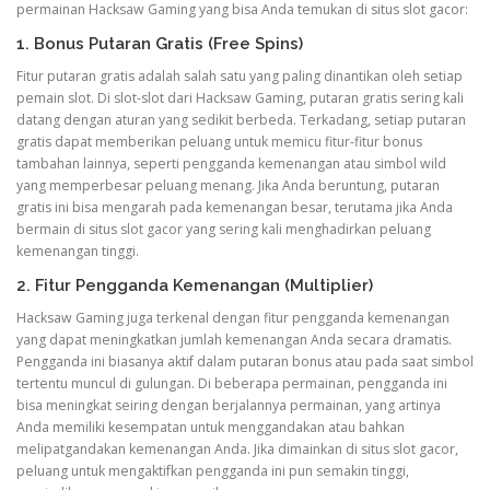
permainan Hacksaw Gaming yang bisa Anda temukan di situs slot gacor:
1. Bonus Putaran Gratis (Free Spins)
Fitur putaran gratis adalah salah satu yang paling dinantikan oleh setiap
pemain slot. Di slot-slot dari Hacksaw Gaming, putaran gratis sering kali
datang dengan aturan yang sedikit berbeda. Terkadang, setiap putaran
gratis dapat memberikan peluang untuk memicu fitur-fitur bonus
tambahan lainnya, seperti pengganda kemenangan atau simbol wild
yang memperbesar peluang menang. Jika Anda beruntung, putaran
gratis ini bisa mengarah pada kemenangan besar, terutama jika Anda
bermain di situs slot gacor yang sering kali menghadirkan peluang
kemenangan tinggi.
2. Fitur Pengganda Kemenangan (Multiplier)
Hacksaw Gaming juga terkenal dengan fitur pengganda kemenangan
yang dapat meningkatkan jumlah kemenangan Anda secara dramatis.
Pengganda ini biasanya aktif dalam putaran bonus atau pada saat simbol
tertentu muncul di gulungan. Di beberapa permainan, pengganda ini
bisa meningkat seiring dengan berjalannya permainan, yang artinya
Anda memiliki kesempatan untuk menggandakan atau bahkan
melipatgandakan kemenangan Anda. Jika dimainkan di situs slot gacor,
peluang untuk mengaktifkan pengganda ini pun semakin tinggi,