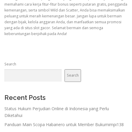
memahami cara kerja fitur-fitur bonus seperti putaran gratis, pengganda
kemenangan, serta simbol Wild dan Scatter, Anda bisa memaksimalkan
peluang untuk meraih kemenangan besar. Jangan lupa untuk bermain
dengan bijak, kelola anggaran Anda, dan manfaatkan semua promosi
yang ada di situs slot gacor. Selamat bermain dan semoga
keberuntungan berpihak pada Anda!
Search
Search
Recent Posts
Status Hukum Perjudian Online di Indonesia yang Perlu
Diketahui
Panduan Main Scopa Habanero untuk Member Bukumimpi138