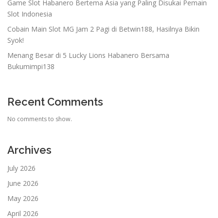
Game Slot Habanero Bertema Asia yang Paling Disukai Pemain
Slot Indonesia
Cobain Main Slot MG Jam 2 Pagi di Betwin188, Hasilnya Bikin
Syok!
Menang Besar di 5 Lucky Lions Habanero Bersama
Bukumimpi138
Recent Comments
No comments to show.
Archives
July 2026
June 2026
May 2026
April 2026