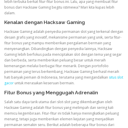
lebih terbuka berkat fitur-fitur bonus ini. Lalu, apa yang membuat fitur
bonus dari Hacksaw Gaming begitu istimewa? Mari kita kupas lebih
dalam.
Kenalan dengan Hacksaw Gaming
Hacksaw Gaming adalah penyedia permainan slot yang terkenal dengan
desain grafis yang inovatif, mekanisme permainan yang unik, serta fitur-
fitur bonus yang mampu memberikan pengalaman bermain yang
menyenangkan. Dibandingkan dengan penyedia lainnya, Hacksaw
Gaming lebih berfokus pada menciptakan slot dengan tema yang segar
dan berbeda, serta memberikan peluang besar untuk meraih
kemenangan melalui berbagai fitur menarik. Dengan portofolio
permainan yang terus berkembang, Hacksaw Gaming berhasil meraih
hati banyak pemain di Indonesia, terutama yang mengandalkan
situs slot
gacor
untuk merasakan keseruan bermain.
Fitur Bonus yang Menggugah Adrenalin
Salah satu daya tarik utama dari slot-slot yang dikembangkan oleh
Hacksaw Gaming adalah fitur bonus yang melimpah dan sering kali
memicu kegembiraan. Fitur-fitur ini tidak hanya meningkatkan peluang
menang, tetapi juga memberikan elemen kejutan yang menjadikan
permainan semakin seru. Berikut adalah beberapa fitur bonus dari