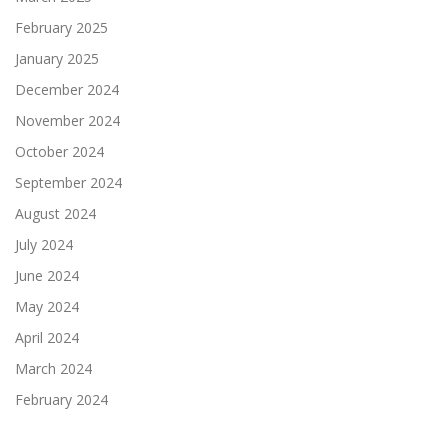
February 2025
January 2025
December 2024
November 2024
October 2024
September 2024
August 2024
July 2024
June 2024
May 2024
April 2024
March 2024
February 2024