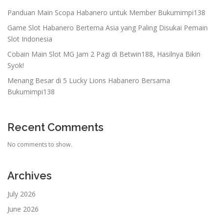
Panduan Main Scopa Habanero untuk Member Bukumimpi138
Game Slot Habanero Bertema Asia yang Paling Disukai Pemain
Slot Indonesia
Cobain Main Slot MG Jam 2 Pagi di Betwin188, Hasilnya Bikin
Syok!
Menang Besar di 5 Lucky Lions Habanero Bersama
Bukumimpi138
Recent Comments
No comments to show.
Archives
July 2026
June 2026