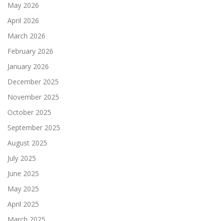
May 2026
April 2026
March 2026
February 2026
January 2026
December 2025
November 2025
October 2025
September 2025
August 2025
July 2025
June 2025
May 2025
April 2025
March 2025