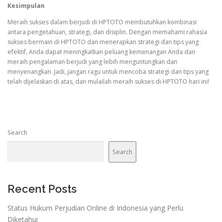
Kesimpulan
Meraih sukses dalam berjudi di HPTOTO membutuhkan kombinasi
antara pengetahuan, strategi, dan disiplin. Dengan memahami rahasia
sukses bermain di HPTOTO dan menerapkan strategi dan tips yang
efektif, Anda dapat meningkatkan peluang kemenangan Anda dan
meraih pengalaman berjudi yang lebih menguntungkan dan
menyenangkan. Jadi, jangan ragu untuk mencoba strategi dan tips yang
telah dijelaskan di atas, dan mulailah meraih sukses di HPTOTO hari ini!
Search
Search
Recent Posts
Status Hukum Perjudian Online di Indonesia yang Perlu
Diketahui