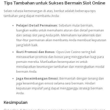
Tips Tambahan untuk Sukses Bermain Slot Online
Selain rahasia kemenangan di atas, berikut adalah beberapa tips
tambahan yang dapat membantu Anda:
Pelajari Detail Permainan:
Sebelum mulai bermain,
luangkan waktu untuk memahami aturan dan detail permainan
dari setiap slot yang Anda pilih. Memahami karakteristik dan
fitur-fitur permainan akan membantu Anda membuat keputusan
yang lebih baik.
Ikuti Promosi dan Bonus:
Opus Live Casino sering kali
menawarkan promosi dan bonus yang menggiurkan bagi para
pemain mereka. Manfaatkan kesempatan ini untuk
mendapatkan keuntungan tambahan dan meningkatkan modal
bermain Anda.
Jaga Keseimbangan Emosi:
Bermainlah dengan tenang dan
jaga keseimbangan emosi selama sesi bermain. Hindari
keputusan impulsif yang dapat mengganggu strategi bermain
Anda.
Kesimpulan