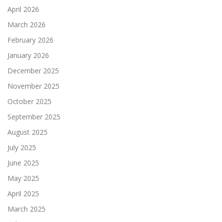
April 2026
March 2026
February 2026
January 2026
December 2025
November 2025
October 2025
September 2025
August 2025
July 2025
June 2025
May 2025
April 2025
March 2025