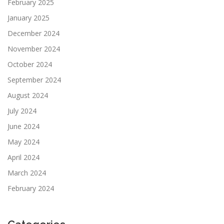
February 2025
January 2025
December 2024
November 2024
October 2024
September 2024
August 2024
July 2024
June 2024
May 2024
April 2024
March 2024
February 2024