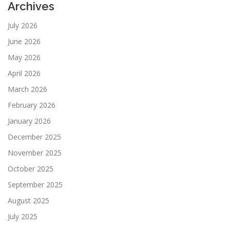
Archives
July 2026
June 2026
May 2026
April 2026
March 2026
February 2026
January 2026
December 2025
November 2025
October 2025
September 2025
August 2025
July 2025