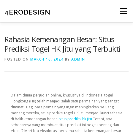
Skip
to
4ERODESIGN
Menu
content
Rahasia Kemenangan Besar: Situs
Prediksi Togel HK Jitu yang Terbukti
POSTED ON
MARCH 16, 2024
BY
ADMIN
Dalam dunia perjudian online, khususnya di Indonesia, togel
Hongkong (HK) telah menjadi salah satu permainan yang sangat
diminati. Bagi para pemain yang ingin meningkatkan peluang
menang mereka, situs prediksi togel HK jitu menjadi kunci rahasia
di balik kemenangan besar.
situs prediksi hk jitu
Tetapi, apa
sebenarnya yang membuat situs prediksi ini begitu penting dan
efektif? Mari kita eksplorasi bersama rahasia kemenangan besar