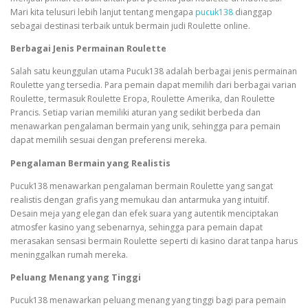
Mari kita telusuri lebih lanjut tentang mengapa
pucuk138
dianggap
sebagai destinasi terbaik untuk bermain judi Roulette online.
Berbagai Jenis Permainan Roulette
Salah satu keunggulan utama Pucuk138 adalah berbagai jenis permainan
Roulette yang tersedia. Para pemain dapat memilih dari berbagai varian
Roulette, termasuk Roulette Eropa, Roulette Amerika, dan Roulette
Prancis. Setiap varian memiliki aturan yang sedikit berbeda dan
menawarkan pengalaman bermain yang unik, sehingga para pemain
dapat memilih sesuai dengan preferensi mereka.
Pengalaman Bermain yang Realistis
Pucuk138 menawarkan pengalaman bermain Roulette yang sangat
realistis dengan grafis yang memukau dan antarmuka yang intuitif.
Desain meja yang elegan dan efek suara yang autentik menciptakan
atmosfer kasino yang sebenarnya, sehingga para pemain dapat
merasakan sensasi bermain Roulette seperti di kasino darat tanpa harus
meninggalkan rumah mereka.
Peluang Menang yang Tinggi
Pucuk138 menawarkan peluang menang yang tinggi bagi para pemain