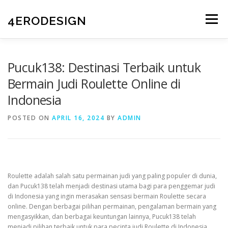
Skip
to
4ERODESIGN
Menu
content
Pucuk138: Destinasi Terbaik untuk
Bermain Judi Roulette Online di
Indonesia
POSTED ON
APRIL 16, 2024
BY
ADMIN
Roulette adalah salah satu permainan judi yang paling populer di dunia,
dan Pucuk138 telah menjadi destinasi utama bagi para penggemar judi
di Indonesia yang ingin merasakan sensasi bermain Roulette secara
online. Dengan berbagai pilihan permainan, pengalaman bermain yang
mengasyikkan, dan berbagai keuntungan lainnya, Pucuk138 telah
menjadi pilihan terbaik untuk para pecinta judi Roulette di Indonesia.