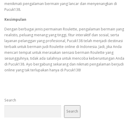
menikmati pengalaman bermain yang lancar dan menyenangkan di
Pucuk138.
Kesimpulan
Dengan berbagai jenis permainan Roulette, pengalaman bermain yang
realistis, peluang menang yang tinggi, fitur interaktif dan sosial, serta
layanan pelanggan yang profesional, Pucuk138 telah menjadi destinasi
terbaik untuk bermain judi Roulette online di Indonesia. Jadi, jika Anda
mencari tempat untuk merasakan sensasi bermain Roulette yang
sesungguhnya, tidak ada salahnya untuk mencoba keberuntungan Anda
di Pucuk138. Ayo bergabung sekarang dan nikmati pengalaman berjudi
online yang tak terlupakan hanya di Pucuk138!
Search
Search