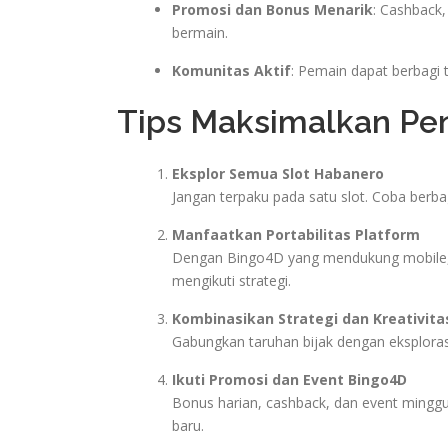
Promosi dan Bonus Menarik
: Cashback
bermain.
Komunitas Aktif
: Pemain dapat berbagi 
Tips Maksimalkan Pe
Eksplor Semua Slot Habanero
Jangan terpaku pada satu slot. Coba berba
Manfaatkan Portabilitas Platform
Dengan Bingo4D yang mendukung mobile, p
mengikuti strategi.
Kombinasikan Strategi dan Kreativita
Gabungkan taruhan bijak dengan eksploras
Ikuti Promosi dan Event Bingo4D
Bonus harian, cashback, dan event min
baru.