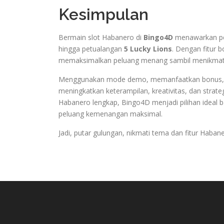
Kesimpulan
Bermain slot Habanero di
Bingo4D
menawarkan pen
hingga petualangan
5 Lucky Lions
. Dengan fitur 
memaksimalkan peluang menang sambil menikmati
Menggunakan mode demo, memanfaatkan bonus, d
meningkatkan keterampilan, kreativitas, dan strate
Habanero lengkap, Bingo4D menjadi pilihan ideal b
peluang kemenangan maksimal.
Jadi, putar gulungan, nikmati tema dan fitur Haba