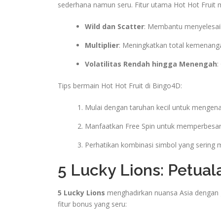
sederhana namun seru. Fitur utama Hot Hot Fruit m
Wild dan Scatter
: Membantu menyelesai
Multiplier
: Meningkatkan total kemenangan
Volatilitas Rendah hingga Menengah
:
Tips bermain Hot Hot Fruit di Bingo4D:
Mulai dengan taruhan kecil untuk mengenal
Manfaatkan Free Spin untuk memperbesar
Perhatikan kombinasi simbol yang sering 
5 Lucky Lions: Petua
5 Lucky Lions
menghadirkan nuansa Asia dengan g
fitur bonus yang seru: