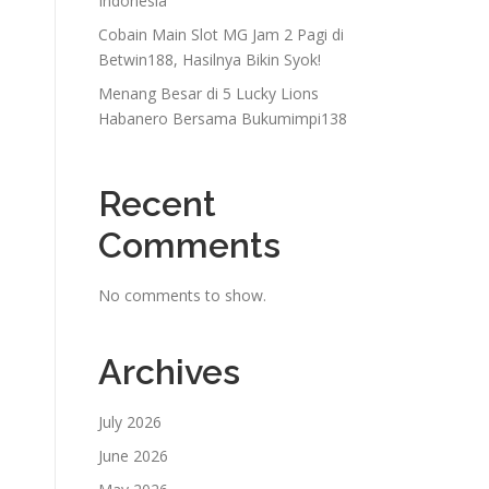
Indonesia
Cobain Main Slot MG Jam 2 Pagi di
Betwin188, Hasilnya Bikin Syok!
Menang Besar di 5 Lucky Lions
Habanero Bersama Bukumimpi138
Recent
Comments
No comments to show.
Archives
July 2026
June 2026