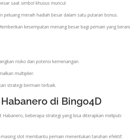
esar saat simbol khusus muncul.
n peluang meraih hadiah besar dalam satu putaran bonus.
Memberikan kesempatan menang besar bagi pemain yang berani
ngkan risiko dan potensi kemenangan.
alkan multiplier.
an strategi bermain terbaik.
t Habanero di Bingo4D
Habanero, beberapa strategi yang bisa diterapkan meliputi:
-masing slot membantu pemain menentukan taruhan efektif.