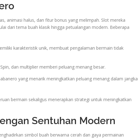
ero
tas, animasi halus, dan fitur bonus yang melimpah. Slot mereka
lai dari tema buah klasik hingga petualangan modern. Beberapa
memiliki karakteristik unik, membuat pengalaman bermain tidak
ee Spin, dan multiplier memberi peluang menang besar.
) Habanero yang menarik meningkatkan peluang menang dalam jangka
seruan bermain sekaligus menerapkan strategi untuk meningkatkan
k dengan Sentuhan Modern
enghadirkan simbol buah berwarna cerah dan gaya permainan