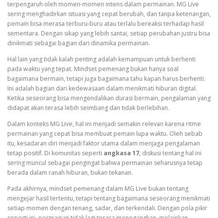
terpengaruh oleh momen-momen intens dalam permainan. MG Live
sering menghadirkan situasi yang cepat berubah, dan tanpa ketenangan,
pemain bisa merasa terburu-buru atau terlalu bereaksi terhadap hasil
sementara. Dengan sikap yang lebih santai, setiap perubahan justru bisa
dinikmati sebagai bagian dari dinamika permainan.
Hal lain yang tidak kalah penting adalah kemampuan untuk berhenti
pada waktu yang tepat. Mindset pemenang bukan hanya soal
bagaimana bermain, tetapi juga bagaimana tahu kapan harus berhenti.
Ini adalah bagian dari kedewasaan dalam menikmati hiburan digital.
Ketika seseorang bisa mengendalikan durasi bermain, pengalaman yang
didapat akan terasa lebih seimbang dan tidak berlebihan.
Dalam konteks MG Live, hal ini menjadi semakin relevan karena ritme
permainan yang cepat bisa membuat pemain lupa waktu. Oleh sebab
itu, kesadaran diri menjadi faktor utama dalam menjaga pengalaman
tetap positif. Di komunitas seperti
angkasa 17
, diskusi tentang hal ini
sering muncul sebagai pengingat bahwa permainan seharusnya tetap
berada dalam ranah hiburan, bukan tekanan.
Pada akhirnya, mindset pemenang dalam MG Live bukan tentang
mengejar hasil tertentu, tetapi tentang bagaimana seseorang menikmati
setiap momen dengan tenang, sadar, dan terkendali. Dengan pola pikir
seperti ini, permainan tidak lagi terasa menegangkan, melainkan