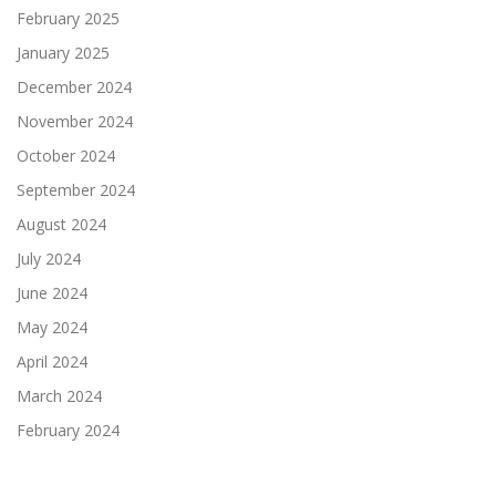
February 2025
January 2025
December 2024
November 2024
October 2024
September 2024
August 2024
July 2024
June 2024
May 2024
April 2024
March 2024
February 2024