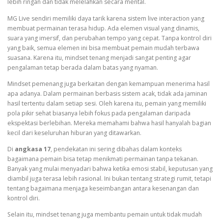
lebih ringan dan tidak melelahkan secara mental.
MG Live sendiri memiliki daya tarik karena sistem live interaction yang
membuat permainan terasa hidup. Ada elemen visual yang dinamis,
suara yang imersif, dan perubahan tempo yang cepat. Tanpa kontrol diri
yang baik, semua elemen ini bisa membuat pemain mudah terbawa
suasana. Karena itu, mindset tenang menjadi sangat penting agar
pengalaman tetap berada dalam batas yang nyaman.
Mindset pemenang juga berkaitan dengan kemampuan menerima hasil
apa adanya. Dalam permainan berbasis sistem acak, tidak ada jaminan
hasil tertentu dalam setiap sesi. Oleh karena itu, pemain yang memiliki
pola pikir sehat biasanya lebih fokus pada pengalaman daripada
ekspektasi berlebihan. Mereka memahami bahwa hasil hanyalah bagian
kecil dari keseluruhan hiburan yang ditawarkan.
Di
angkasa 17
, pendekatan ini sering dibahas dalam konteks
bagaimana pemain bisa tetap menikmati permainan tanpa tekanan.
Banyak yang mulai menyadari bahwa ketika emosi stabil, keputusan yang
diambil juga terasa lebih rasional. Ini bukan tentang strategi rumit, tetapi
tentang bagaimana menjaga keseimbangan antara kesenangan dan
kontrol diri.
Selain itu, mindset tenang juga membantu pemain untuk tidak mudah