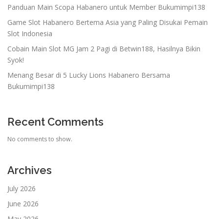
Panduan Main Scopa Habanero untuk Member Bukumimpi138
Game Slot Habanero Bertema Asia yang Paling Disukai Pemain
Slot Indonesia
Cobain Main Slot MG Jam 2 Pagi di Betwin188, Hasilnya Bikin
Syok!
Menang Besar di 5 Lucky Lions Habanero Bersama
Bukumimpi138
Recent Comments
No comments to show.
Archives
July 2026
June 2026
May 2026