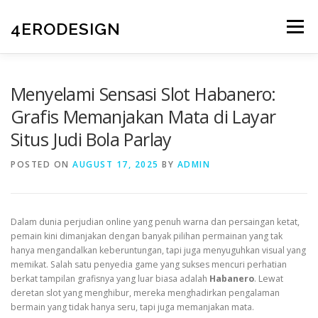
Skip
to
4ERODESIGN
Menu
content
Menyelami Sensasi Slot Habanero:
Grafis Memanjakan Mata di Layar
Situs Judi Bola Parlay
POSTED ON
AUGUST 17, 2025
BY
ADMIN
Dalam dunia perjudian online yang penuh warna dan persaingan ketat,
pemain kini dimanjakan dengan banyak pilihan permainan yang tak
hanya mengandalkan keberuntungan, tapi juga menyuguhkan visual yang
memikat. Salah satu penyedia game yang sukses mencuri perhatian
berkat tampilan grafisnya yang luar biasa adalah
Habanero
. Lewat
deretan slot yang menghibur, mereka menghadirkan pengalaman
bermain yang tidak hanya seru, tapi juga memanjakan mata.