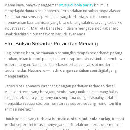
Menariknya, banyak penggemar
situs judi bola parlay
kini mulai
menjelajahi dunia slot Habanero. Perpindahan ini bukan tanpa alasan.
Selain karena sensasi permainan yang berbeda, slot Habanero
menawarkan kualitas visual yang bisa dibilang salah satu yang terbaik di
industri saat ini. Mari kita bahas lebih dalam mengapa slot Habanero
layak dijadikan hiburan favorit baru di layar Anda.
Slot Bukan Sekadar Putar dan Menang
Bagi pemain baru, permainan slot mungkin tampak sederhana: pasang
taruhan, tekan tombol putar, lalu berharap kombinasi simbol membawa
keberuntungan. Namun, di balik kesederhanaannya, slot modern —
terutama dari Habanero — hadir dengan sentuhan seni digital yang
mengesankan.
Setiap slot Habanero dirancang dengan perhatian terhadap detail.
Mulai dari tema yang beragam, simbol yang unik, animasi yang halus,
hingga efek suara yang menyatu sempurna dengan visualnya. Hal ini
menjadikan setiap sesi bermain terasa seperti sedang menonton film
animasi interaktif.
Untuk pemain yang terbiasa bermain di
situs judi bola parlay
, transisi
ke slot seperti ini terasa menyegarkan. Setelah memeras otak memilih