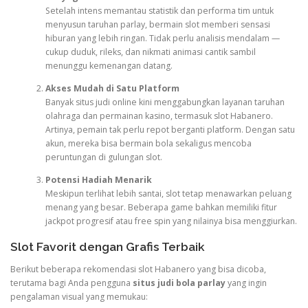
Setelah intens memantau statistik dan performa tim untuk
menyusun taruhan parlay, bermain slot memberi sensasi
hiburan yang lebih ringan. Tidak perlu analisis mendalam —
cukup duduk, rileks, dan nikmati animasi cantik sambil
menunggu kemenangan datang.
Akses Mudah di Satu Platform
Banyak situs judi online kini menggabungkan layanan taruhan
olahraga dan permainan kasino, termasuk slot Habanero.
Artinya, pemain tak perlu repot berganti platform. Dengan satu
akun, mereka bisa bermain bola sekaligus mencoba
peruntungan di gulungan slot.
Potensi Hadiah Menarik
Meskipun terlihat lebih santai, slot tetap menawarkan peluang
menang yang besar. Beberapa game bahkan memiliki fitur
jackpot progresif atau free spin yang nilainya bisa menggiurkan.
Slot Favorit dengan Grafis Terbaik
Berikut beberapa rekomendasi slot Habanero yang bisa dicoba,
terutama bagi Anda pengguna
situs judi bola parlay
yang ingin
pengalaman visual yang memukau: