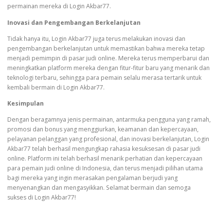
permainan mereka di Login Akbar77.
Inovasi dan Pengembangan Berkelanjutan
Tidak hanya itu, Login Akbar77 juga terus melakukan inovasi dan
pengembangan berkelanjutan untuk memastikan bahwa mereka tetap
menjadi pemimpin di pasar judi online. Mereka terus memperbarui dan
meningkatkan platform mereka dengan fitur-fitur baru yang menarik dan
teknologi terbaru, sehingga para pemain selalu merasa tertarik untuk
kembali bermain di Login Akbar77.
Kesimpulan
Dengan beragamnya jenis permainan, antarmuka pengguna yang ramah,
promosi dan bonus yang menggiurkan, keamanan dan kepercayaan,
pelayanan pelanggan yang profesional, dan inovasi berkelanjutan, Login
Akbar77 telah berhasil mengungkap rahasia kesuksesan di pasar judi
online. Platform ini telah berhasil menarik perhatian dan kepercayaan
para pemain judi online di Indonesia, dan terus menjadi pilihan utama
bagi mereka yang ingin merasakan pengalaman berjudi yang
menyenangkan dan mengasyikkan. Selamat bermain dan semoga
sukses di Login Akbar77!