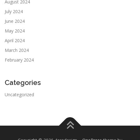
August 2024
July 2024
June 2024
May 2024
April 2024
March 2024
February 2024
Categories
Uncategorized