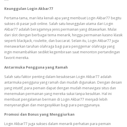
Keunggulan Login Akbar77
Pertama-tama, mari kita kenali apa yang membuat Login Akbar77 begitu
sukses di pasar judi online. Salah satu keunggulan utama dari Login
Akbar77 adalah beragamnya jenis permainan yang ditawarkan. Mulai
dari slot dengan berbagai tema menarik, hingga permainan kasino klasik
seperti blackjack, roulette, dan baccarat. Selain itu, Login Akbar77 juga
menawarkan taruhan olahraga bagi para penggemar olahraga yang
ingin menambahkan sedikit kegembiraan saat menonton pertandingan
favorit mereka.
Antarmuka Pengguna yang Ramah
Salah satu faktor penting dalam kesuksesan Login Akbar77 adalah
antarmuka pengguna yang ramah dan mudah digunakan. Dengan desain
yang intuitif, para pemain dapat dengan mudah menavigasi situs dan
menemukan permainan yang mereka sukai tanpa kesulitan. Hal ini
membuat pengalaman bermain di Login Akbar77 menjadi lebih
menyenangkan dan mengasyikkan bagi para penggunanya.
Promosi dan Bonus yang Menggiurkan
Login Akbar77 juga sukses dalam menarik perhatian para pemain