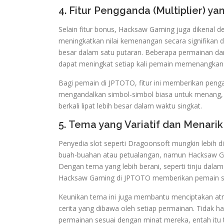
4. Fitur Pengganda (Multiplier) 
Selain fitur bonus, Hacksaw Gaming juga dikenal 
meningkatkan nilai kemenangan secara signifikan
besar dalam satu putaran. Beberapa permainan da
dapat meningkat setiap kali pemain memenangkan 
Bagi pemain di JPTOTO, fitur ini memberikan pen
mengandalkan simbol-simbol biasa untuk menang
berkali lipat lebih besar dalam waktu singkat.
5. Tema yang Variatif dan Menarik
Penyedia slot seperti Dragoonsoft mungkin lebih d
buah-buahan atau petualangan, namun Hacksaw Ga
Dengan tema yang lebih berani, seperti tinju dala
Hacksaw Gaming di JPTOTO memberikan pemain sen
Keunikan tema ini juga membantu menciptakan atm
cerita yang dibawa oleh setiap permainan. Tidak
permainan sesuai dengan minat mereka, entah itu 