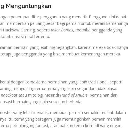
yang Menguntungkan
dengan penerapan fitur pengganda yang menarik. Pengganda ini dapat
 dan memberikan peluang besar bagi pemain untuk meraih kemenang
ri Hacksaw Gaming, seperti
Joker Bombs
, memiliki pengganda yang
kombinasi simbol tertentu.
galaman bermain yang lebih menegangkan, karena mereka tidak hanya
, tetapi juga pengganda yang bisa membuat kemenangan mereka
ikenal dengan tema-tema permainan yang lebih tradisional, seperti
ming mengusung tema-tema yang lebih segar dan tidak biasa.
m
Knockout
atau mitologi Mesir di
Hand of Anubis
, permainan dari
sasi bermain yang lebih seru dan berbeda.
osfer yang lebih menarik, membuat pemain semakin terlibat dalam
 hanya itu, tema yang beragam juga memungkinkan pemain memilih
tema petualangan, fantasi, atau bahkan tema komedi yang ringan.