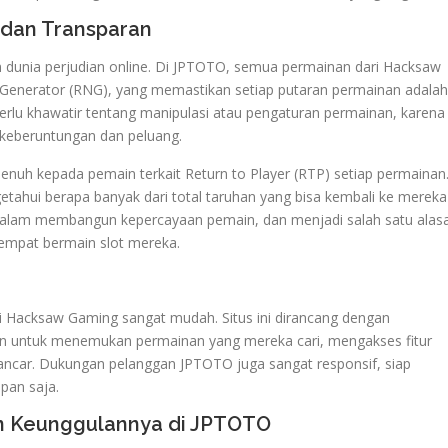
 dan Transparan
 dunia perjudian online. Di JPTOTO, semua permainan dari Hacksaw
nerator (RNG), yang memastikan setiap putaran permainan adalah
erlu khawatir tentang manipulasi atau pengaturan permainan, karena
n keberuntungan dan peluang.
enuh kepada pemain terkait Return to Player (RTP) setiap permainan
ahui berapa banyak dari total taruhan yang bisa kembali ke mereka
g dalam membangun kepercayaan pemain, dan menjadi salah satu alas
empat bermain slot mereka.
 Hacksaw Gaming sangat mudah. Situs ini dirancang dengan
n untuk menemukan permainan yang mereka cari, mengakses fitur
ncar. Dukungan pelanggan JPTOTO juga sangat responsif, siap
an saja.
n Keunggulannya di JPTOTO