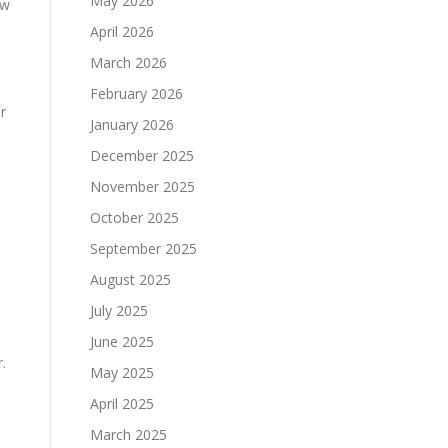
May 2026
aw
April 2026
March 2026
February 2026
r
January 2026
December 2025
November 2025
October 2025
September 2025
August 2025
July 2025
June 2025
.
May 2025
April 2025
March 2025