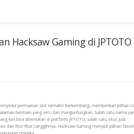
lan Hacksaw Gaming di JPTOTO
 penyedia permainan slot semakin berkembang, memberikan pilihan t
ngalaman bermain yang seru dan menguntungkan. Salah satu nama ya
ng kini bisa ditemukan di platform JPTOTO, salah satu situs judi
asi dan fitur-fitur canggihnya, Hacksaw Gaming menjadi pilihan favori
runtungan mereka.