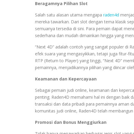
Beragamnya Pilihan Slot
Salah satu alasan utama mengapa
raden4d
menjadi
mereka tawarkan. Dari slot dengan tema klasik sep
semuanya tersedia di sini. Para pemain dapat men
sederhana dan mudah dimainkan hingga yang menaw
“Next 4D” adalah contoh yang sangat populer di R
efek suara yang mengasyikkan, tetapi juga fitur-f
RTP (Return to Player) yang tinggi, “Next 4D” me
pemainnya, menjadikannya pilihan yang diincar ole
Keamanan dan Kepercayaan
Sebagai pemain judi online, keamanan dan keperc
penting. Raden4D memahami hal ini dengan baik 
transaksi dan data pribadi para pemainnya aman dan
komunitas judi online, Raden4D telah membangun 
Promosi dan Bonus Menggiurkan
Tidak hanya menawarkan berbagai jenis slot yan