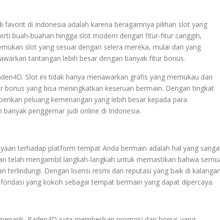
 favorit di Indonesia adalah karena beragamnya pilihan slot yang
erti buah-buahan hingga slot modern dengan fitur-fitur canggih,
emukan slot yang sesuai dengan selera mereka, mulai dari yang
arkan tantangan lebih besar dengan banyak fitur bonus.
aden4D. Slot ini tidak hanya menawarkan grafis yang memukau dan
itur bonus yang bisa meningkatkan keseruan bermain. Dengan tingkat
mberikan peluang kemenangan yang lebih besar kepada para
h banyak penggemar judi online di Indonesia.
ayaan terhadap platform tempat Anda bermain adalah hal yang sanga
dan telah mengambil langkah-langkah untuk memastikan bahwa semu
 terlindungi. Dengan lisensi resmi dan reputasi yang baik di kalanga
fondasi yang kokoh sebagai tempat bermain yang dapat dipercaya.
g menarik, Raden4D juga memberikan promosi dan bonus yang