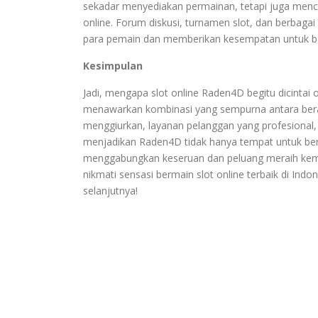
sekadar menyediakan permainan, tetapi juga menci
online. Forum diskusi, turnamen slot, dan berbagai
para pemain dan memberikan kesempatan untuk be
Kesimpulan
Jadi, mengapa slot online Raden4D begitu dicinta
menawarkan kombinasi yang sempurna antara bera
menggiurkan, layanan pelanggan yang profesional, 
menjadikan Raden4D tidak hanya tempat untuk berm
menggabungkan keseruan dan peluang meraih kem
nikmati sensasi bermain slot online terbaik di Indo
selanjutnya!