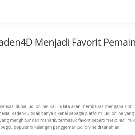
aden4D Menjadi Favorit Pemai
sensasi dunia judi online! Kali ini kita akan membahas mengapa slot
nesia. Raden4D tidak hanya dikenal sebagai platform judi online yang
t yang menghibur dan menarik, termasuk favorit seperti “Next 4D”. Yuk
gitu populer di kalangan penggemar judi online di tanah air.