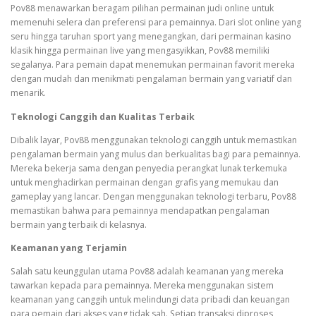
Pov88 menawarkan beragam pilihan permainan judi online untuk
memenuhi selera dan preferensi para pemainnya. Dari slot online yang
seru hingga taruhan sport yang menegangkan, dari permainan kasino
klasik hingga permainan live yang mengasyikkan, Pov88 memiliki
segalanya. Para pemain dapat menemukan permainan favorit mereka
dengan mudah dan menikmati pengalaman bermain yang variatif dan
menarik.
Teknologi Canggih dan Kualitas Terbaik
Dibalik layar, Pov88 menggunakan teknologi canggih untuk memastikan
pengalaman bermain yang mulus dan berkualitas bagi para pemainnya.
Mereka bekerja sama dengan penyedia perangkat lunak terkemuka
untuk menghadirkan permainan dengan grafis yang memukau dan
gameplay yang lancar. Dengan menggunakan teknologi terbaru, Pov88
memastikan bahwa para pemainnya mendapatkan pengalaman
bermain yang terbaik di kelasnya.
Keamanan yang Terjamin
Salah satu keunggulan utama Pov88 adalah keamanan yang mereka
tawarkan kepada para pemainnya. Mereka menggunakan sistem
keamanan yang canggih untuk melindungi data pribadi dan keuangan
para pemain dari akses yang tidak sah. Setiap transaksi diproses