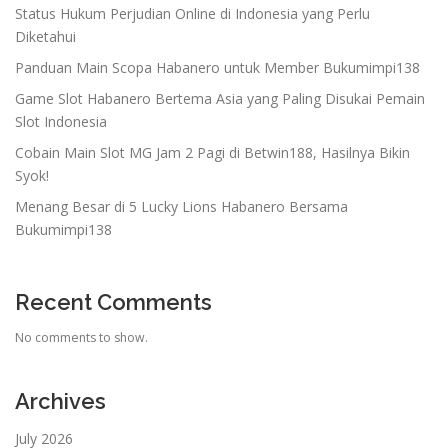
Status Hukum Perjudian Online di Indonesia yang Perlu
Diketahui
Panduan Main Scopa Habanero untuk Member Bukumimpi138
Game Slot Habanero Bertema Asia yang Paling Disukai Pemain
Slot Indonesia
Cobain Main Slot MG Jam 2 Pagi di Betwin188, Hasilnya Bikin
Syok!
Menang Besar di 5 Lucky Lions Habanero Bersama
Bukumimpi138
Recent Comments
No comments to show.
Archives
July 2026