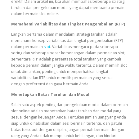
efektif. Dalam artikel ini, kita akan membahas beberapa strategi
taruhan dan pengelolaan modal yang dapat membantu pemain
dalam bermain slot online.
Memahami Variabilitas dan Tingkat Pengembalian (RTP)
Langkah pertama dalam mendalami strategi taruhan adalah
memahami konsep variabilitas dan tingkat pengembalian (RTP)
dalam permainan
slot
. Variabilitas mengacu pada seberapa
sering dan seberapa besar kemenangan dalam permainan slot,
sementara RTP adalah persentase total taruhan yang kembali
kepada pemain dalam jangka waktu tertentu. Dalam memilih slot
untuk dimainkan, penting untuk memperhatikan tingkat
variabilitas dan RTP untuk memilih permainan yang sesuai
dengan preferensi dan gaya bermain Anda.
Menetapkan Batas Taruhan dan Modal
Salah satu aspek penting dari pengelolaan modal dalam bermain
slot online adalah menetapkan batas taruhan dan modal yang
sesuai dengan keuangan Anda. Tentukan jumlah uang yang Anda
siap untuk dihabiskan dalam sesi bermain tertentu, dan patuhi
batas tersebut dengan disiplin. Jangan pernah bermain dengan
uang yang Anda tidak mampu untuk kehilangan, dan hindari