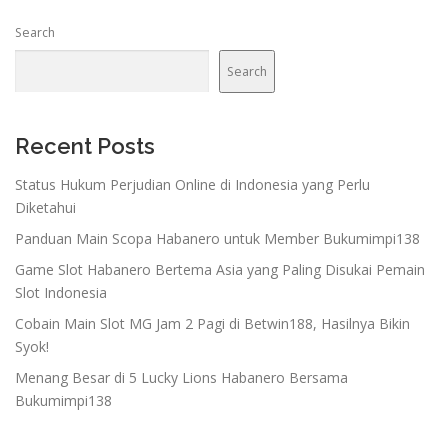
Search
Search
Recent Posts
Status Hukum Perjudian Online di Indonesia yang Perlu
Diketahui
Panduan Main Scopa Habanero untuk Member Bukumimpi138
Game Slot Habanero Bertema Asia yang Paling Disukai Pemain
Slot Indonesia
Cobain Main Slot MG Jam 2 Pagi di Betwin188, Hasilnya Bikin
Syok!
Menang Besar di 5 Lucky Lions Habanero Bersama
Bukumimpi138