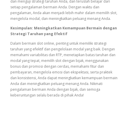
dan menguji strategi taruhan Anda, dan teruslah belajar dari
setiap pengalaman bermain Anda. Dengan waktu dan
pengalaman, Anda akan menjadi lebih mahir dalam memilih slot,
mengelola modal, dan meningkatkan peluang menang Anda.
Kesimpulan: Meningkatkan Kemampuan Bermain dengan
Strategi Taruhan yang Efektif
Dalam bermain slot online, penting untuk memiliki strategi
taruhan yang efektif dan pengelolaan modal yang baik. Dengan
memahami variabilitas dan RTP, menetapkan batas taruhan dan
modal yang tepat, memilih slot dengan bijak, menggunakan
bonus dan promosi dengan cerdas, memahami fitur dan
pembayaran, mengelola emosi dan ekspektasi, serta praktek
dan konsistensi, Anda dapat meningkatkan kemampuan bermain
Anda dan meningkatkan peluang menang Anda. Nikmati
pengalaman bermain Anda dengan bijak, dan semoga
keberuntungan selalu berada di pihak Anda!