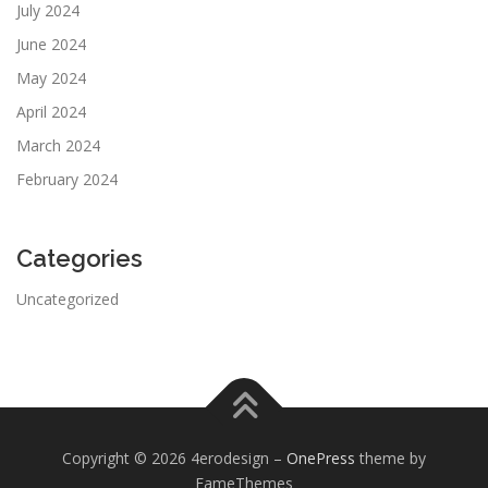
July 2024
June 2024
May 2024
April 2024
March 2024
February 2024
Categories
Uncategorized
Copyright © 2026 4erodesign
–
OnePress
theme by
FameThemes