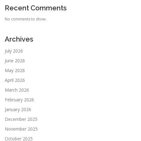
Recent Comments
No comments to show.
Archives
July 2026
June 2026
May 2026
April 2026
March 2026
February 2026
January 2026
December 2025
November 2025
October 2025