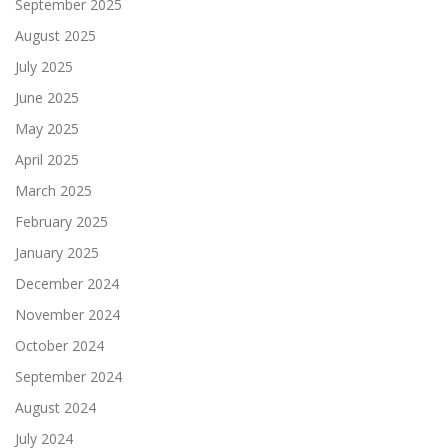
September 2025
August 2025
July 2025
June 2025
May 2025
April 2025
March 2025
February 2025
January 2025
December 2024
November 2024
October 2024
September 2024
August 2024
July 2024