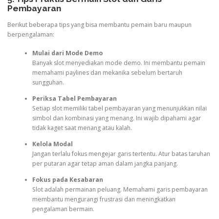
Pembayaran
Berikut beberapa tips yang bisa membantu pemain baru maupun
berpengalaman:
Mulai dari Mode Demo
Banyak slot menyediakan mode demo. Ini membantu pemain
memahami paylines dan mekanika sebelum bertaruh
sungguhan.
Periksa Tabel Pembayaran
Setiap slot memiliki tabel pembayaran yang menunjukkan nilai
simbol dan kombinasi yang menang. Ini wajib dipahami agar
tidak kaget saat menang atau kalah.
Kelola Modal
Jangan terlalu fokus mengejar garis tertentu. Atur batas taruhan
per putaran agar tetap aman dalam jangka panjang.
Fokus pada Kesabaran
Slot adalah permainan peluang. Memahami garis pembayaran
membantu mengurangi frustrasi dan meningkatkan
pengalaman bermain.