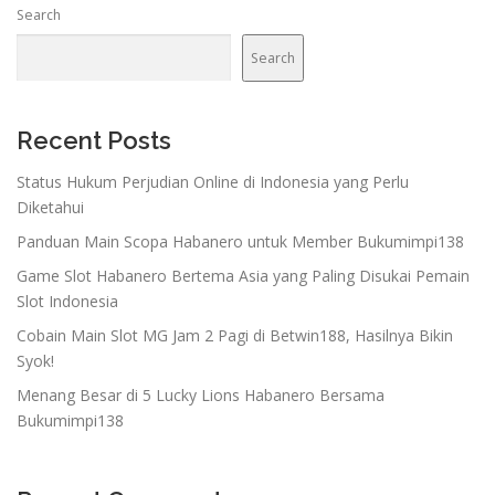
Search
Search
Recent Posts
Status Hukum Perjudian Online di Indonesia yang Perlu
Diketahui
Panduan Main Scopa Habanero untuk Member Bukumimpi138
Game Slot Habanero Bertema Asia yang Paling Disukai Pemain
Slot Indonesia
Cobain Main Slot MG Jam 2 Pagi di Betwin188, Hasilnya Bikin
Syok!
Menang Besar di 5 Lucky Lions Habanero Bersama
Bukumimpi138