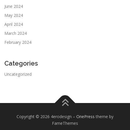
June 2024
May 2024
April 2024
March 2024
February 2024
Categories
Uncategorized
Copyright © 2026 4erodesign
–
OnePress
theme by
FameThemes