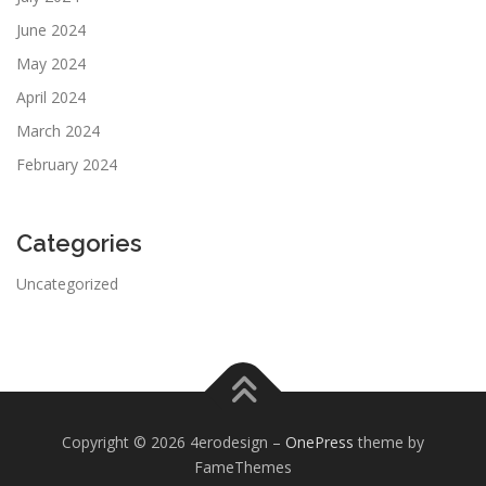
June 2024
May 2024
April 2024
March 2024
February 2024
Categories
Uncategorized
Copyright © 2026 4erodesign
–
OnePress
theme by
FameThemes