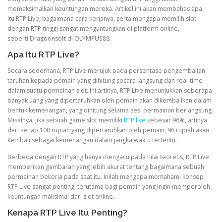
memaksimalkan keuntungan mereka. Artikel ini akan membahas apa
itu RTP Live, bagaimana cara kerjanya, serta mengapa memilih slot
dengan RTP tinggi sangat menguntungkan di platform online,
seperti Dragoonsoft di OLYMPUS88.
Apa Itu RTP Live?
Secara sederhana, RTP Live merujuk pada persentase pengembalian
taruhan kepada pemain yang dihitung secara langsung dan real-time
dalam suatu permainan slot. Ini artinya, RTP Live menunjukkan seberapa
banyak uang yang dipertaruhkan oleh pemain akan dikembalikan dalam
bentuk kemenangan, yang dihitung selama sesi permainan berlangsung.
Misalnya, jika sebuah game slot memiliki
RTP live
sebesar 96%, artinya
dari setiap 100 rupiah yang dipertaruhkan oleh pemain, 96 rupiah akan
kembali sebagai kemenangan dalam jangka waktu tertentu.
Berbeda dengan RTP yang hanya mengacu pada nilai teoretis, RTP Live
memberikan gambaran yang lebih akurat tentang bagaimana sebuah
permainan bekerja pada saat itu. Inilah mengapa memahami konsep
RTP Live sangat penting, terutama bagi pemain yang ingin memperoleh
keuntungan maksimal dari slot online.
Kenapa RTP Live Itu Penting?