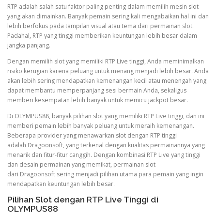
RTP adalah salah satu faktor paling penting dalam memilih mesin slot
yang akan dimainkan. Banyak pemain sering kali mengabaikan hal ini dan
lebih berfokus pada tampilan visual atau tema dari permainan slot.
Padahal, RTP yang tinggi memberikan keuntungan lebih besar dalam
jangka panjang.
Dengan memilih slot yang memiliki RTP Live tinggi, Anda meminimalkan
risiko kerugian karena peluang untuk menang menjadi lebih besar. Anda
akan lebih sering mendapatkan kemenangan kecil atau menengah yang
dapat membantu memperpanjang sesi bermain Anda, sekaligus
memberi kesempatan lebih banyak untuk memicu jackpot besar.
Di OLYMPUS88, banyak pilihan slot yang memiliki RTP Live tinggi, dan ini
memberi pemain lebih banyak peluang untuk meraih kemenangan.
Beberapa provider yang menawarkan slot dengan RTP tinggi
adalah Dragoonsoft, yang terkenal dengan kualitas permainannya yang
menarik dan fitur-fitur canggih. Dengan kombinasi RTP Live yang tinggi
dan desain permainan yang memikat, permainan slot
dari Dragoonsoft sering menjadi pilihan utama para pemain yang ingin
mendapatkan keuntungan lebih besar.
Pilihan Slot dengan RTP Live Tinggi di
OLYMPUS88