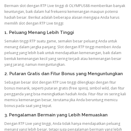
Bermain slot dengan RTP Live tinggi di OLYMPUS88 memberikan banyak
keuntungan, baik dalam hal frekuensi kemenangan maupun potensi
hadiah besar. Berikut adalah beberapa alasan mengapa Anda harus
memilih slot dengan RTP Live tinggi:
1. Peluang Menang Lebih Tinggi
Semakin tinggi RTP suatu game, semakin besar peluang Anda untuk
menang dalam jangka panjang. Slot dengan RTP tinggi memberi Anda
peluang yang lebih baik untuk mendapatkan kemenangan, baik dalam
bentuk kemenangan kecil yang sering terjadi atau kemenangan besar
yang jarang, namun menguntungkan.
2. Putaran Gratis dan Fitur Bonus yang Menguntungkan
Sebagian besar slot dengan RTP Live tinggi dilengkapi dengan fitur
bonus menarik, seperti putaran gratis (free spins), simbol wild, dan fitur
pengganda yang bisa meningkatkan hadiah Anda. Fitur-fitur ini sering kali
memicu kemenangan besar, terutama jika Anda beruntung memicu
bonus pada saat yang tepat.
3. Pengalaman Bermain yang Lebih Memuaskan
Dengan RTP Live yang tinggi, Anda tidak hanya mendapatkan peluang
menang yang lebih besar, tetapi juga pengalaman bermain yang lebih