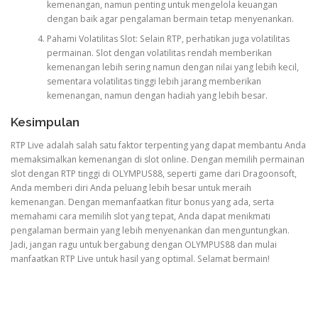
kemenangan, namun penting untuk mengelola keuangan
dengan baik agar pengalaman bermain tetap menyenankan.
Pahami Volatilitas Slot: Selain RTP, perhatikan juga volatilitas
permainan. Slot dengan volatilitas rendah memberikan
kemenangan lebih sering namun dengan nilai yang lebih kecil,
sementara volatilitas tinggi lebih jarang memberikan
kemenangan, namun dengan hadiah yang lebih besar.
Kesimpulan
RTP Live adalah salah satu faktor terpenting yang dapat membantu Anda
memaksimalkan kemenangan di slot online. Dengan memilih permainan
slot dengan RTP tinggi di OLYMPUS88, seperti game dari Dragoonsoft,
Anda memberi diri Anda peluang lebih besar untuk meraih
kemenangan. Dengan memanfaatkan fitur bonus yang ada, serta
memahami cara memilih slot yang tepat, Anda dapat menikmati
pengalaman bermain yang lebih menyenankan dan menguntungkan.
Jadi, jangan ragu untuk bergabung dengan OLYMPUS88 dan mulai
manfaatkan RTP Live untuk hasil yang optimal. Selamat bermain!