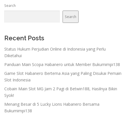
Search
Search
Recent Posts
Status Hukum Perjudian Online di Indonesia yang Perlu
Diketahui
Panduan Main Scopa Habanero untuk Member Bukumimpi138
Game Slot Habanero Bertema Asia yang Paling Disukai Pemain
Slot Indonesia
Cobain Main Slot MG Jam 2 Pagi di Betwin188, Hasilnya Bikin
Syok!
Menang Besar di 5 Lucky Lions Habanero Bersama
Bukumimpi138