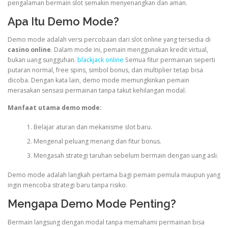
pengalaman bermain slot semakin menyenangkan dan aman.
Apa Itu Demo Mode?
Demo mode adalah versi percobaan dari slot online yang tersedia di
casino online
. Dalam mode ini, pemain menggunakan kredit virtual,
bukan uang sungguhan.
blackjack online
Semua fitur permainan seperti
putaran normal, free spins, simbol bonus, dan multiplier tetap bisa
dicoba. Dengan kata lain, demo mode memungkinkan pemain
merasakan sensasi permainan tanpa takut kehilangan modal.
Manfaat utama demo mode:
Belajar aturan dan mekanisme slot baru.
Mengenal peluang menang dan fitur bonus.
Mengasah strategi taruhan sebelum bermain dengan uang asli.
Demo mode adalah langkah pertama bagi pemain pemula maupun yang
ingin mencoba strategi baru tanpa risiko.
Mengapa Demo Mode Penting?
Bermain langsung dengan modal tanpa memahami permainan bisa