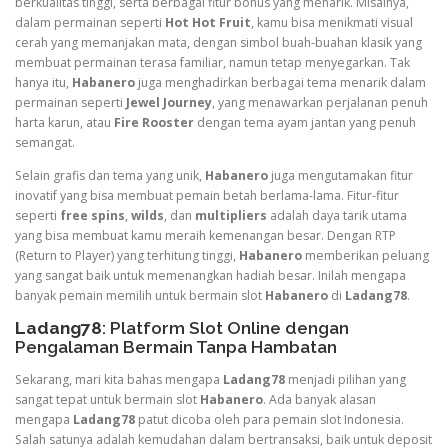
berkualitas tinggi, serta berbagai fitur bonus yang menarik. Misalnya,
dalam permainan seperti
Hot Hot Fruit
, kamu bisa menikmati visual
cerah yang memanjakan mata, dengan simbol buah-buahan klasik yang
membuat permainan terasa familiar, namun tetap menyegarkan. Tak
hanya itu,
Habanero
juga menghadirkan berbagai tema menarik dalam
permainan seperti
Jewel Journey
, yang menawarkan perjalanan penuh
harta karun, atau
Fire Rooster
dengan tema ayam jantan yang penuh
semangat.
Selain grafis dan tema yang unik,
Habanero
juga mengutamakan fitur
inovatif yang bisa membuat pemain betah berlama-lama. Fitur-fitur
seperti
free spins
,
wilds
, dan
multipliers
adalah daya tarik utama
yang bisa membuat kamu meraih kemenangan besar. Dengan RTP
(Return to Player) yang terhitung tinggi,
Habanero
memberikan peluang
yang sangat baik untuk memenangkan hadiah besar. Inilah mengapa
banyak pemain memilih untuk bermain slot
Habanero
di
Ladang78
.
Ladang78
: Platform Slot Online dengan
Pengalaman Bermain Tanpa Hambatan
Sekarang, mari kita bahas mengapa
Ladang78
menjadi pilihan yang
sangat tepat untuk bermain slot
Habanero
. Ada banyak alasan
mengapa
Ladang78
patut dicoba oleh para pemain slot Indonesia.
Salah satunya adalah kemudahan dalam bertransaksi, baik untuk deposit