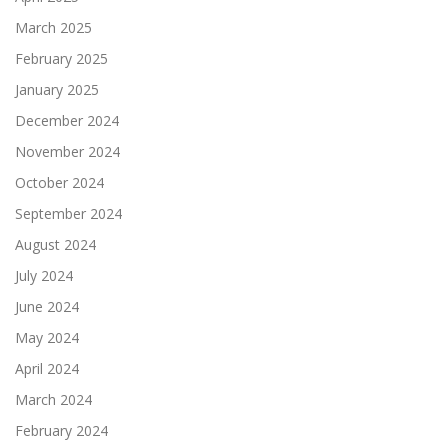
March 2025
February 2025
January 2025
December 2024
November 2024
October 2024
September 2024
August 2024
July 2024
June 2024
May 2024
April 2024
March 2024
February 2024