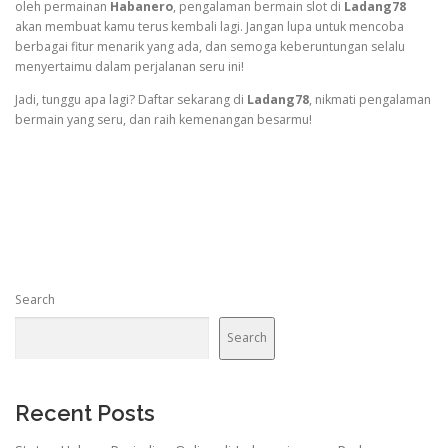
oleh permainan
Habanero
, pengalaman bermain slot di
Ladang78
akan membuat kamu terus kembali lagi. Jangan lupa untuk mencoba
berbagai fitur menarik yang ada, dan semoga keberuntungan selalu
menyertaimu dalam perjalanan seru ini!
Jadi, tunggu apa lagi? Daftar sekarang di
Ladang78
, nikmati pengalaman
bermain yang seru, dan raih kemenangan besarmu!
Search
Search
Recent Posts