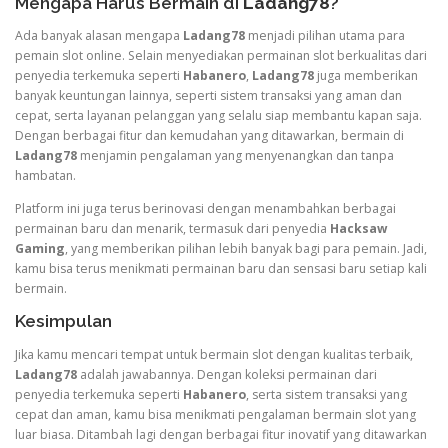
Mengapa Harus Bermain di
Ladang78
?
Ada banyak alasan mengapa
Ladang78
menjadi pilihan utama para
pemain slot online. Selain menyediakan permainan slot berkualitas dari
penyedia terkemuka seperti
Habanero
,
Ladang78
juga memberikan
banyak keuntungan lainnya, seperti sistem transaksi yang aman dan
cepat, serta layanan pelanggan yang selalu siap membantu kapan saja.
Dengan berbagai fitur dan kemudahan yang ditawarkan, bermain di
Ladang78
menjamin pengalaman yang menyenangkan dan tanpa
hambatan.
Platform ini juga terus berinovasi dengan menambahkan berbagai
permainan baru dan menarik, termasuk dari penyedia
Hacksaw
Gaming
, yang memberikan pilihan lebih banyak bagi para pemain. Jadi,
kamu bisa terus menikmati permainan baru dan sensasi baru setiap kali
bermain.
Kesimpulan
Jika kamu mencari tempat untuk bermain slot dengan kualitas terbaik,
Ladang78
adalah jawabannya. Dengan koleksi permainan dari
penyedia terkemuka seperti
Habanero
, serta sistem transaksi yang
cepat dan aman, kamu bisa menikmati pengalaman bermain slot yang
luar biasa. Ditambah lagi dengan berbagai fitur inovatif yang ditawarkan