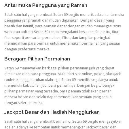
Antarmuka Pengguna yang Ramah
Salah satu hal yang membuat Setan 69 begitu menarik adalah antarmuka
pengguna yang ramah dan mudah digunakan. Dengan desain yang
bersih dan intuitif, para pemain dapat dengan mudah menavigasi situs
web atau aplikasi Setan 69 tanpa mengalami kesulitan. Selain itu, fitur-
fitur seperti pencarian permainan, filter, dan tampilan peringkat
memudahkan para pemain untuk menemukan permainan yang sesuai
dengan preferensi mereka.
Beragam Pilihan Permainan
Setan 69 menawarkan berbagai pilihan permainan judi yang dapat
dimainkan oleh para pengguna. Mulai dari slot online, poker, blackjack,
roulette, hingga taruhan olahraga, Setan 69 memiliki segalanya untuk
memenuhi kebutuhan judi para pemainnya. Dengan begitu banyak
pilihan permainan yang tersedia, para pemain tidak akan pernah
merasa bosan dan selalu dapat menemukan sesuatu yang sesuai
dengan selera mereka.
Jackpot Besar dan Hadiah Menggiurkan
Salah satu hal yang membuat bermain di Setan 69 begitu mengasyikkan
adalah adanya kesempatan untuk memenangkan jackpot besar dan