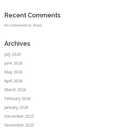
Recent Comments
No comments to show.
Archives
July 2026
June 2026
May 2026
April 2026
March 2026
February 2026
January 2026
December 2025
November 2025