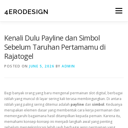
Skip
to
4ERODESIGN
Menu
content
Kenali Dulu Payline dan Simbol
Sebelum Taruhan Pertamamu di
Rajatogel
POSTED ON
JUNE 5, 2026
BY
ADMIN
Bagi banyak orang yang baru mengenal permainan slot digital, berbagai
istilah yang muncul di layar sering kali terasa membingungkan. Di antara
istilah yang paling sering ditemui adalah
payline
dan
simbol
. Keduanya
merupakan elemen dasar yang membentuk cara kerja permainan dan
memengaruhi bagaimana hasil ditampilkan kepada pemain. Karena itu,
memahami konsep-konsep ini menjadi langkah awal yang penting
sebelum mengeksplorasi lebih jauh berbagai jenis permainan yang