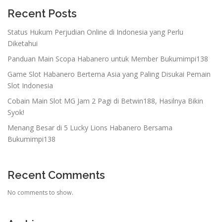
Recent Posts
Status Hukum Perjudian Online di Indonesia yang Perlu
Diketahui
Panduan Main Scopa Habanero untuk Member Bukumimpi138
Game Slot Habanero Bertema Asia yang Paling Disukai Pemain
Slot Indonesia
Cobain Main Slot MG Jam 2 Pagi di Betwin188, Hasilnya Bikin
Syok!
Menang Besar di 5 Lucky Lions Habanero Bersama
Bukumimpi138
Recent Comments
No comments to show.