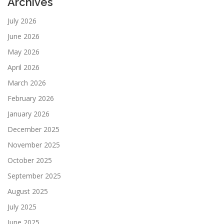
Archives
July 2026
June 2026
May 2026
April 2026
March 2026
February 2026
January 2026
December 2025
November 2025
October 2025
September 2025
August 2025
July 2025
June 2025