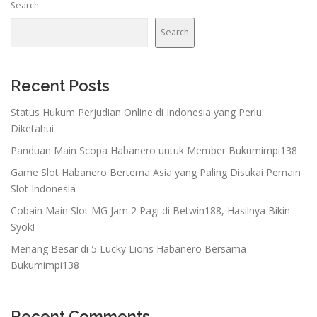
Search
Search
Recent Posts
Status Hukum Perjudian Online di Indonesia yang Perlu
Diketahui
Panduan Main Scopa Habanero untuk Member Bukumimpi138
Game Slot Habanero Bertema Asia yang Paling Disukai Pemain
Slot Indonesia
Cobain Main Slot MG Jam 2 Pagi di Betwin188, Hasilnya Bikin
Syok!
Menang Besar di 5 Lucky Lions Habanero Bersama
Bukumimpi138
Recent Comments