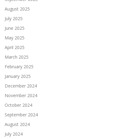
August 2025
July 2025
June 2025
May 2025
April 2025
March 2025
February 2025
January 2025
December 2024
November 2024
October 2024
September 2024
August 2024
July 2024