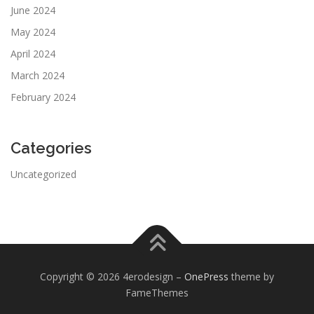
June 2024
May 2024
April 2024
March 2024
February 2024
Categories
Uncategorized
Copyright © 2026 4erodesign
–
OnePress
theme by
FameThemes