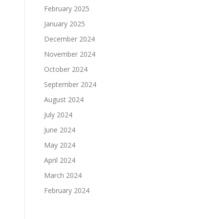
February 2025
January 2025
December 2024
November 2024
October 2024
September 2024
August 2024
July 2024
June 2024
May 2024
April 2024
March 2024
February 2024