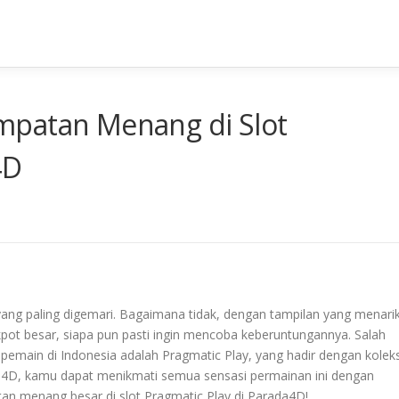
mpatan Menang di Slot
4D
 yang paling digemari. Bagaimana tidak, dengan tampilan yang menarik
ackpot besar, siapa pun pasti ingin mencoba keberuntungannya. Salah
pemain di Indonesia adalah Pragmatic Play, yang hadir dengan koleks
a4D, kamu dapat menikmati semua sensasi permainan ini dengan
an menang besar di slot Pragmatic Play di Parada4D!