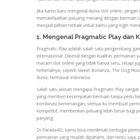
Jika kamu baru mengenal dunia slot online, jang
memanfaatkan peluang menang dengan bermain sl
menjadi pilihan terbaik untuk kamu yang ingin me
1. Mengenal Pragmatic Play dan 
Pragmatic Play adalah salah satu pengembang game 
internasional. Dikenal dengan kualitas permainan y
macam slot online yang tidak hanya seru, tetapi
terkenalnya, seperti Sweet Bonanza, The Dog House
dunia, termasuk Indonesia.
Salah satu alasan mengapa Pragmatic Play sangat po
yang memberi kesempatan bermain tanpa perlu ber
kombinasi kemenangan, semua itu membuat permain
kompetitif, memberikan peluang lebih besar bagi
panjang.
Di Parada4D, kamu bisa menikmati berbagai permaina
permainan yang mudah dipahami, dan tentu saja, 