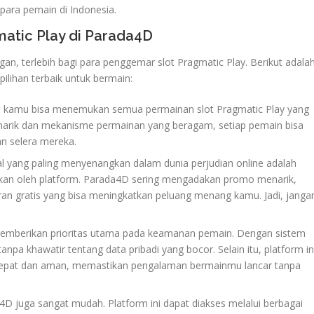
 para pemain di Indonesia.
matic Play di Parada4D
, terlebih bagi para penggemar slot Pragmatic Play. Berikut adala
lihan terbaik untuk bermain:
D, kamu bisa menemukan semua permainan slot Pragmatic Play yang
narik dan mekanisme permainan yang beragam, setiap pemain bisa
n selera mereka.
l yang paling menyenangkan dalam dunia perjudian online adalah
kan oleh platform. Parada4D sering mengadakan promo menarik,
aran gratis yang bisa meningkatkan peluang menang kamu. Jadi, janga
berikan prioritas utama pada keamanan pemain. Dengan sistem
anpa khawatir tentang data pribadi yang bocor. Selain itu, platform in
 cepat dan aman, memastikan pengalaman bermainmu lancar tanpa
D juga sangat mudah. Platform ini dapat diakses melalui berbagai