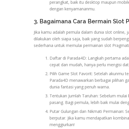
perangkat, baik itu desktop maupun mobile
dengan kenyamananmu.
3. Bagaimana Cara Bermain Slot 
Jika kamu adalah pemula dalam dunia slot online,
dilakukan oleh siapa saja, baik yang sudah berpe
sederhana untuk memulai permainan slot Pragmati
Daftar di Parada4D: Langkah pertama ada
cepat dan mudah, hanya perlu mengisi data 
Pilih Game Slot Favorit: Setelah akunmu te
Parada4D menawarkan berbagai pilihan ga
dunia fantasi yang penuh warna.
Tentukan Jumlah Taruhan: Sebelum mulai b
pasang. Bagi pemula, lebih baik mulai den
Putar Gulungan dan Nikmati Permainan: Se
berputar. Jika kamu mendapatkan kombin
menggiurkan!