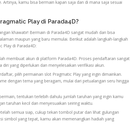
. Artinya, kamu bisa bermain kapan saja dan di mana saja sesuai
Pragmatic Play di Parada4D?
 jangan khawatir! Bermain di Parada4D sangat mudah dan bisa
ngalaman maupun yang baru memulai. Berikut adalah langkah-langkah
c Play di Parada4D:
lah membuat akun di platform Parada4D. Proses pendaftaran sangat
diri yang diperlukan dan menyelesaikan verifikasi akun.
rdaftar, pilih permainan slot Pragmatic Play yang ingin dimainkan.
me dengan tema yang beragam, mulai dari petualangan seru hingga
ermain, tentukan terlebih dahulu jumlah taruhan yang ingin kamu
gan taruhan kecil dan menyesuaikan seiring waktu.
telah semua siap, cukup tekan tombol putar dan lihat gulungan
asi simbol yang tepat, kamu akan memenangkan hadiah yang