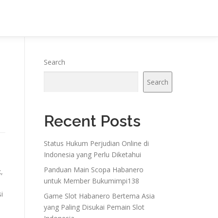
Search
Search
Recent Posts
Status Hukum Perjudian Online di
Indonesia yang Perlu Diketahui
Panduan Main Scopa Habanero
,
untuk Member Bukumimpi138
i
Game Slot Habanero Bertema Asia
yang Paling Disukai Pemain Slot