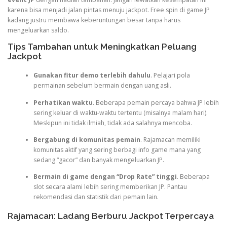
karena bisa menjadi jalan pintas menuju jackpot. Free spin di game JP
kadang justru membawa keberuntungan besar tanpa harus
mengeluarkan saldo.
Tips Tambahan untuk Meningkatkan Peluang
Jackpot
Gunakan fitur demo terlebih dahulu
. Pelajari pola
permainan sebelum bermain dengan uang asli.
Perhatikan waktu
. Beberapa pemain percaya bahwa JP lebih
sering keluar di waktu-waktu tertentu (misalnya malam hari).
Meskipun ini tidak ilmiah, tidak ada salahnya mencoba.
Bergabung di komunitas pemain
. Rajamacan memiliki
komunitas aktif yang sering berbagi info game mana yang
sedang “gacor” dan banyak mengeluarkan JP.
Bermain di game dengan “Drop Rate” tinggi
. Beberapa
slot secara alami lebih sering memberikan JP. Pantau
rekomendasi dan statistik dari pemain lain.
Rajamacan: Ladang Berburu Jackpot Terpercaya