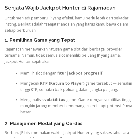
Senjata Wajib Jackpot Hunter di Rajamacan
Untuk menjadi pemburu JP yang efektif, kamu perlu lebih dari sekadar
insting. Berikut adalah “senjata” andalan yang harus kamu bawa dalam
setiap perburuan:
1.
Pemilihan Game yang Tepat
Rajamacan menawarkan ratusan game slot dari berbagai provider
ternama. Namun, tidak semua slot memiliki peluang JP yang sama.
Jackpot Hunter sejati akan:
Memilih slot dengan
fitur jackpot progresif
.
Mengecek
RTP (Return to Player)
game tersebut — semakin
tinggi RTP, semakin baik peluang dalam jangka panjang.
Menganalisis
volatilitas
game. Game dengan volatilitas tinggi
mungkin jarang memberi kemenangan kecil, tapi potensi JP-nya
besar.
2.
Manajemen Modal yang Cerdas
Berburu JP bisa memakan waktu. Jackpot Hunter yang sukses tahu cara