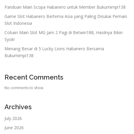
Panduan Main Scopa Habanero untuk Member Bukumimpi138
Game Slot Habanero Bertema Asia yang Paling Disukai Pemain
Slot Indonesia
Cobain Main Slot MG Jam 2 Pagi di Betwin188, Hasilnya Bikin
Syok!
Menang Besar di 5 Lucky Lions Habanero Bersama
Bukumimpi138
Recent Comments
No comments to show.
Archives
July 2026
June 2026