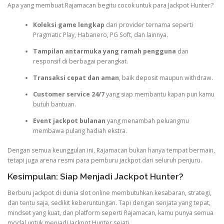
Apa yang membuat Rajamacan begitu cocok untuk para Jackpot Hunter?
Koleksi game lengkap
dari provider ternama seperti
Pragmatic Play, Habanero, PG Soft, dan lainnya.
Tampilan antarmuka yang ramah pengguna
dan
responsif di berbagai perangkat.
Transaksi cepat dan aman
, baik deposit maupun withdraw.
Customer service 24/7
yang siap membantu kapan pun kamu
butuh bantuan.
Event jackpot bulanan
yang menambah peluangmu
membawa pulang hadiah ekstra.
Dengan semua keunggulan ini, Rajamacan bukan hanya tempat bermain,
tetapi juga arena resmi para pemburu jackpot dari seluruh penjuru.
Kesimpulan: Siap Menjadi Jackpot Hunter?
Berburu jackpot di dunia slot online membutuhkan kesabaran, strategi,
dan tentu saja, sedikit keberuntungan. Tapi dengan senjata yang tepat,
mindset yang kuat, dan platform seperti Rajamacan, kamu punya semua
modal untuk menjadi Jackpot Hunter sejati.