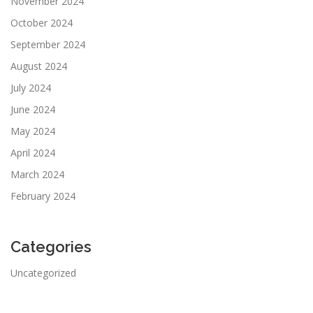
November 2024
October 2024
September 2024
August 2024
July 2024
June 2024
May 2024
April 2024
March 2024
February 2024
Categories
Uncategorized