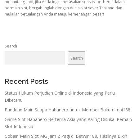
menantang. Jadi, jika Anda ingin merasakan sensasi berbeda dalam
bermain slot, bergabunglah dengan dunia slot sever Thailand dan
mulailah petualangan Anda menuju kemenangan besar!
Search
Search
Recent Posts
Status Hukum Perjudian Online di Indonesia yang Perlu
Diketahui
Panduan Main Scopa Habanero untuk Member Bukumimpi138
Game Slot Habanero Bertema Asia yang Paling Disukai Pemain
Slot Indonesia
Cobain Main Slot MG Jam 2 Pagi di Betwin188, Hasilnya Bikin