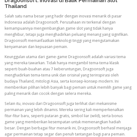
Dragoonsoft: Inovasi di Balik Permainan Slot
Thailand
Salah satu nama besar yang hadir dengan inovasi menarik di pasar
Indonesia adalah Dragoonsoft. Perusahaan ini terkenal dengan
kemampuannya mengembangkan game slot yang tidak hanya
menghibur, tetapi juga menghadirkan peluang menang yang signifikan.
Dragoonsoft memanfaatkan teknologi tinggi yang mengutamakan
kenyamanan dan kepuasan pemain.
Keunggulan utama dari game-game Dragoonsoft adalah variasi tema
yang mereka tawarkan. Tidak hanya mengambil tema-tema klasik
seperti buah-buahan atau 7 keberuntungan, Dragoonsoft juga
menghadirkan tema-tema unik dan orisinal yang terinspirasi oleh
budaya Thailand, mitologi Asia, serta konsep-konsep modern. Ini
memberikan pilihan lebih banyak bagi pemain untuk memilih game yang
paling menarik dan cocok dengan selera mereka.
Selain itu, inovasi dari Dragoonsoft juga terlihat dari mekanisme
permainan yang lebih dinamis. Mereka sering kali memperkenalkan
fitur-fitur baru, seperti putaran gratis, simbol liar (wild), serta bonus
game yang memberikan kesempatan untuk memenangkan hadiah
besar. Dengan berbagai fitur menarik ini, Dragoonsoft berhasil menjaga
agar permainan tetap segar dan penuh tantangan bagi para pemain.