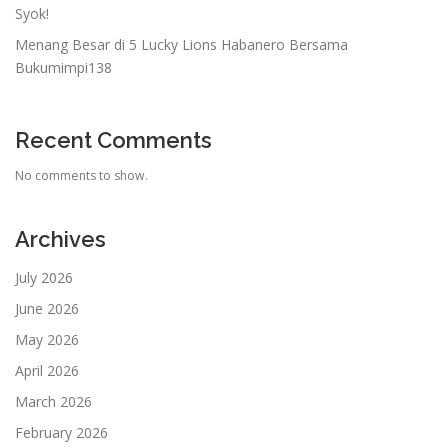
Syok!
Menang Besar di 5 Lucky Lions Habanero Bersama
Bukumimpi138
Recent Comments
No comments to show.
Archives
July 2026
June 2026
May 2026
April 2026
March 2026
February 2026