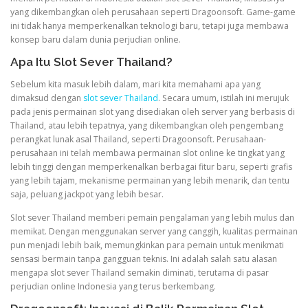
yang dikembangkan oleh perusahaan seperti Dragoonsoft. Game-game
ini tidak hanya memperkenalkan teknologi baru, tetapi juga membawa
konsep baru dalam dunia perjudian online.
Apa Itu Slot Sever Thailand?
Sebelum kita masuk lebih dalam, mari kita memahami apa yang
dimaksud dengan
slot sever Thailand
. Secara umum, istilah ini merujuk
pada jenis permainan slot yang disediakan oleh server yang berbasis di
Thailand, atau lebih tepatnya, yang dikembangkan oleh pengembang
perangkat lunak asal Thailand, seperti Dragoonsoft. Perusahaan-
perusahaan ini telah membawa permainan slot online ke tingkat yang
lebih tinggi dengan memperkenalkan berbagai fitur baru, seperti grafis
yang lebih tajam, mekanisme permainan yang lebih menarik, dan tentu
saja, peluang jackpot yang lebih besar.
Slot sever Thailand memberi pemain pengalaman yang lebih mulus dan
memikat. Dengan menggunakan server yang canggih, kualitas permainan
pun menjadi lebih baik, memungkinkan para pemain untuk menikmati
sensasi bermain tanpa gangguan teknis. Ini adalah salah satu alasan
mengapa slot sever Thailand semakin diminati, terutama di pasar
perjudian online Indonesia yang terus berkembang.