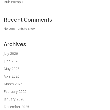
Bukumimpi138
Recent Comments
No comments to show.
Archives
July 2026
June 2026
May 2026
April 2026
March 2026
February 2026
January 2026
December 2025