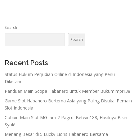
Search
Search
Recent Posts
Status Hukum Perjudian Online di Indonesia yang Perlu
Diketahui
Panduan Main Scopa Habanero untuk Member Bukumimpi138
Game Slot Habanero Bertema Asia yang Paling Disukai Pemain
Slot Indonesia
Cobain Main Slot MG Jam 2 Pagi di Betwin188, Hasilnya Bikin
Syok!
Menang Besar di 5 Lucky Lions Habanero Bersama