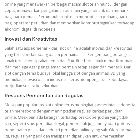
online yang menawarkan berbagai macam slot telah muncul dengan
cepat, menawarkan pengalaman bermain yang menarik dan menarik
bagi para pemain. Pertumbuhan ini telah menciptakan peluang baru
bagi operator perjudian dan memberikan kontribusi signifikan terhadap
ekonomi digital di Indonesia.
Inovasi dan Kreativitas
Salah satu aspek menarik dari slot online adalah inovasi dan kreativitas
yang terus berkembang dalam permainan ini. Pengembang perangkat
lunak terus menciptakan tema dan fitur-fitur baru untuk menarik pemain
dan menjaga agar pengalaman bermain tetap segar dan menarik. Dari
slot dengan tema budaya lokal hingga slot dengan animasi 3D yang
memukau, inovasi dalam industri ini terus mempengaruhi kebudayaan
perjudian secara keseluruhan.
Respons Pemerintah dan Regulasi
Meskipun popularitas slot online terus meningkat, pemerintah Indonesia
telah merespons dengan meningkatkan regulasi terkait perjudian
online. Meskipun ada larangan terhadap praktik perjudian yang tidak
sah, seperti situs perjudian ilegal, pemerintah juga menyadari potensi
pendapatan pajak dari industri perjudian online yang sah. Oleh karena
itu, regulasi yang adil dan transparan diperlukan untuk memastikan