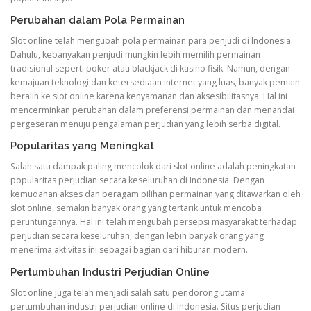
Perubahan dalam Pola Permainan
Slot online telah mengubah pola permainan para penjudi di Indonesia.
Dahulu, kebanyakan penjudi mungkin lebih memilih permainan
tradisional seperti poker atau blackjack di kasino fisik. Namun, dengan
kemajuan teknologi dan ketersediaan internet yang luas, banyak pemain
beralih ke slot online karena kenyamanan dan aksesibilitasnya. Hal ini
mencerminkan perubahan dalam preferensi permainan dan menandai
pergeseran menuju pengalaman perjudian yang lebih serba digital.
Popularitas yang Meningkat
Salah satu dampak paling mencolok dari slot online adalah peningkatan
popularitas perjudian secara keseluruhan di Indonesia. Dengan
kemudahan akses dan beragam pilihan permainan yang ditawarkan oleh
slot online, semakin banyak orang yang tertarik untuk mencoba
peruntungannya. Hal ini telah mengubah persepsi masyarakat terhadap
perjudian secara keseluruhan, dengan lebih banyak orang yang
menerima aktivitas ini sebagai bagian dari hiburan modern.
Pertumbuhan Industri Perjudian Online
Slot online juga telah menjadi salah satu pendorong utama
pertumbuhan industri perjudian online di Indonesia. Situs perjudian