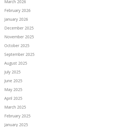
March 2026
February 2026
January 2026
December 2025
November 2025
October 2025
September 2025
August 2025
July 2025
June 2025
May 2025
April 2025
March 2025
February 2025
January 2025