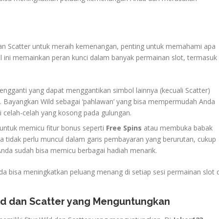
an Scatter untuk meraih kemenangan, penting untuk memahami apa
ol ini memainkan peran kunci dalam banyak permainan slot, termasuk
 pengganti yang dapat menggantikan simbol lainnya (kecuali Scatter)
 Bayangkan Wild sebagai ‘pahlawan’ yang bisa mempermudah Anda
 celah-celah yang kosong pada gulungan.
n untuk memicu fitur bonus seperti
Free Spins
atau membuka babak
 tidak perlu muncul dalam garis pembayaran yang berurutan, cukup
 Anda sudah bisa memicu berbagai hadiah menarik.
da bisa meningkatkan peluang menang di setiap sesi permainan slot d
ild dan Scatter yang Menguntungkan