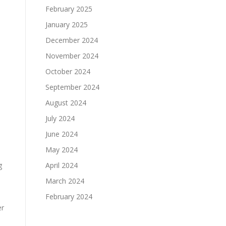
February 2025
January 2025
a
December 2024
November 2024
October 2024
September 2024
August 2024
July 2024
June 2024
May 2024
g
April 2024
March 2024
February 2024
er