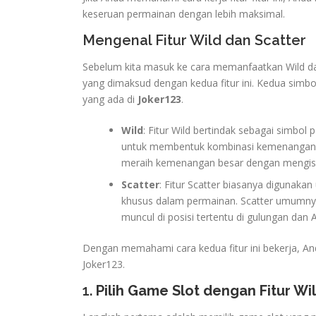
keseruan permainan dengan lebih maksimal.
Mengenal Fitur Wild dan Scatter
Sebelum kita masuk ke cara memanfaatkan Wild d
yang dimaksud dengan kedua fitur ini. Kedua simb
yang ada di
Joker123
.
Wild
: Fitur Wild bertindak sebagai simbol
untuk membentuk kombinasi kemenangan.
meraih kemenangan besar dengan mengisi
Scatter
: Fitur Scatter biasanya digunaka
khusus dalam permainan. Scatter umumnya
muncul di posisi tertentu di gulungan dan
Dengan memahami cara kedua fitur ini bekerja, An
Joker123.
1.
Pilih Game Slot dengan Fitur W