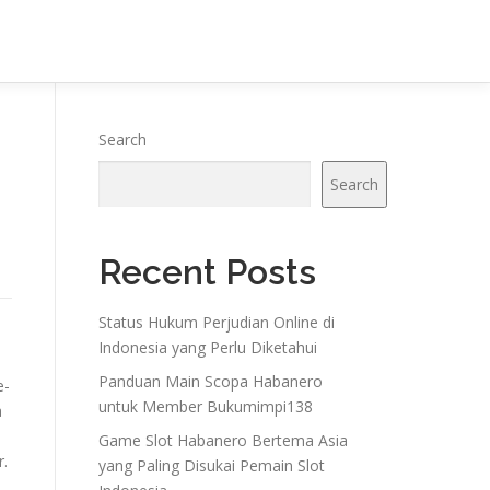
Search
Search
Recent Posts
Status Hukum Perjudian Online di
Indonesia yang Perlu Diketahui
Panduan Main Scopa Habanero
e-
untuk Member Bukumimpi138
a
Game Slot Habanero Bertema Asia
r.
yang Paling Disukai Pemain Slot