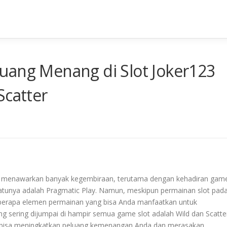
uang Menang di Slot Joker123
Scatter
enawarkan banyak kegembiraan, terutama dengan kehadiran gam
satunya adalah Pragmatic Play. Namun, meskipun permainan slot pad
berapa elemen permainan yang bisa Anda manfaatkan untuk
g sering dijumpai di hampir semua game slot adalah Wild dan Scatte
nda bisa meningkatkan peluang kemenangan Anda dan merasakan