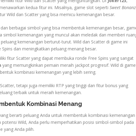
miliki fitur Wild dan Scatter yang menguntungkan. Di
Joker123
,
menawarkan kedua fitur ini. Misalnya, game slot seperti
Sweet Bonanz
tur Wild dan Scatter yang bisa memicu kemenangan besar.
i dan berbagai simbol yang bisa membentuk kemenangan besar, gam
na simbol kemenangan yang muncul akan meledak dan memberi ruan
 peluang kemenangan berturut-turut. Wild dan Scatter di game ini
e Spins dan meningkatkan peluang menang besar.
miliki fitur Scatter yang dapat membuka ronde Free Spins yang sangat
n
yang memungkinkan pemain meraih jackpot progresif. Wild di game
entuk kombinasi kemenangan yang lebih sering.
atter, tetapi juga memiliki RTP yang tinggi dan fitur bonus yang
peluang terbaik untuk meraih kemenangan.
Membentuk Kombinasi Menang
in, yang berarti peluang Anda untuk membentuk kombinasi kemenangan
 potensi Wild, Anda perlu memperhatikan posisi simbol-simbol pada
 yang Anda pilih.