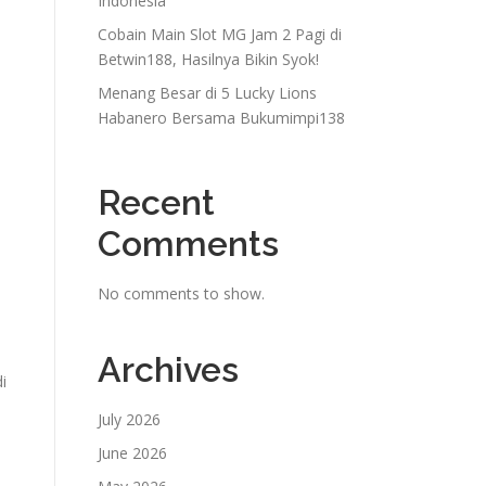
Indonesia
Cobain Main Slot MG Jam 2 Pagi di
Betwin188, Hasilnya Bikin Syok!
Menang Besar di 5 Lucky Lions
Habanero Bersama Bukumimpi138
Recent
Comments
No comments to show.
Archives
i
July 2026
June 2026