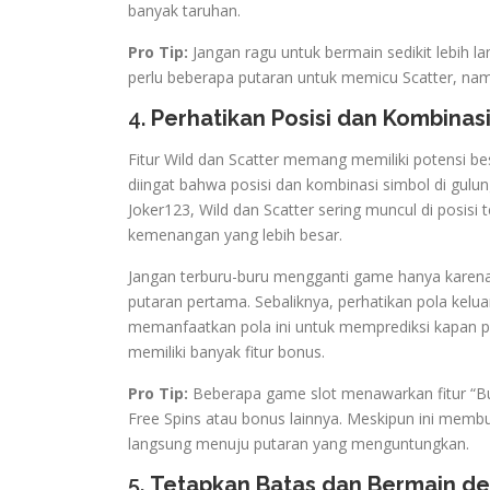
banyak taruhan.
Pro Tip:
Jangan ragu untuk bermain sedikit lebih l
perlu beberapa putaran untuk memicu Scatter, namu
4.
Perhatikan Posisi dan Kombinas
Fitur Wild dan Scatter memang memiliki potensi b
diingat bahwa posisi dan kombinasi simbol di gul
Joker123, Wild dan Scatter sering muncul di posis
kemenangan yang lebih besar.
Jangan terburu-buru mengganti game hanya kare
putaran pertama. Sebaliknya, perhatikan pola kelu
memanfaatkan pola ini untuk memprediksi kapan 
memiliki banyak fitur bonus.
Pro Tip:
Beberapa game slot menawarkan fitur “Bu
Free Spins atau bonus lainnya. Meskipun ini memb
langsung menuju putaran yang menguntungkan.
5.
Tetapkan Batas dan Bermain de