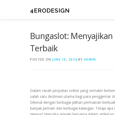
Skip
to
4ERODESIGN
content
Bungaslot: Menyajikan 
Terbaik
POSTED ON
JUNE 10, 2024
BY
ADMIN
Dalam ranah perjudian online yang semakin berke
salah satu destinasi utama bagi para penggemar 
Dikenal dengan berbagai pilihan permainan berkualit
banyak pemain dari berbagai kalangan. Tetapi apa
lainnya? Mari kita jelajahi bersama dalam artikel ini.