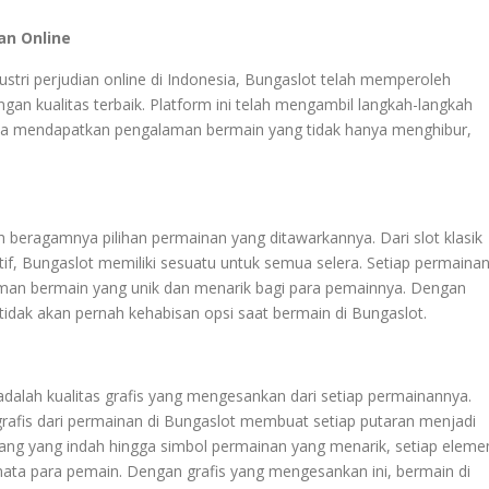
an Online
stri perjudian online di Indonesia, Bungaslot telah memperoleh
ngan kualitas terbaik. Platform ini telah mengambil langkah-langkah
ya mendapatkan pengalaman bermain yang tidak hanya menghibur,
 beragamnya pilihan permainan yang ditawarkannya. Dari slot klasik
tif, Bungaslot memiliki sesuatu untuk semua selera. Setiap permaina
aman bermain yang unik dan menarik bagi para pemainnya. Dengan
 tidak akan pernah kehabisan opsi saat bermain di Bungaslot.
 adalah kualitas grafis yang mengesankan dari setiap permainannya.
 grafis dari permainan di Bungaslot membuat setiap putaran menjadi
ang yang indah hingga simbol permainan yang menarik, setiap eleme
ata para pemain. Dengan grafis yang mengesankan ini, bermain di