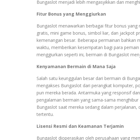
Bungaslot menjadi lebih mengasyikkan dan menghi
Fitur Bonus yang Menggiurkan
Bungaslot menawarkan berbagai fitur bonus yang m
gratis, mini game bonus, simbol liar, dan jackpot
kemenangan besar. Beberapa permainan bahkan me
waktu, memberikan kesempatan bagi para pemain 
menggiurkan seperti ini, bermain di Bungaslot men
Kenyamanan Bermain di Mana Saja
Salah satu keunggulan besar dari bermain di Bung
mengakses Bungaslot dari perangkat komputer, po
pun mereka berada. Antarmuka yang responsif dan
pengalaman bermain yang sama-sama menghibur di
Bungaslot saat mereka sedang dalam perjalanan, di 
tertentu.
Lisensi Resmi dan Keamanan Terjamin
Bungaslot dioperasikan oleh perusahaan yang memili