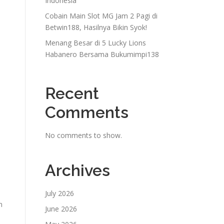
Indonesia
Cobain Main Slot MG Jam 2 Pagi di
Betwin188, Hasilnya Bikin Syok!
Menang Besar di 5 Lucky Lions
Habanero Bersama Bukumimpi138
Recent
Comments
n
No comments to show.
Archives
July 2026
n
June 2026