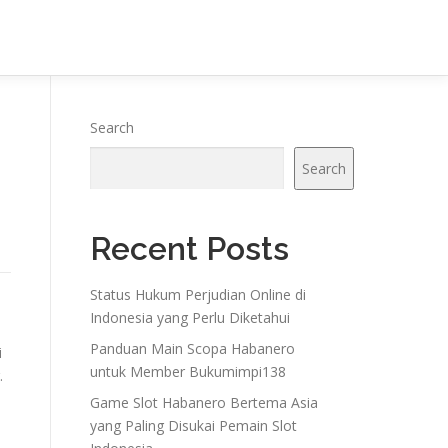
Search
Search
Recent Posts
Status Hukum Perjudian Online di
Indonesia yang Perlu Diketahui
Panduan Main Scopa Habanero
i
untuk Member Bukumimpi138
.
Game Slot Habanero Bertema Asia
yang Paling Disukai Pemain Slot