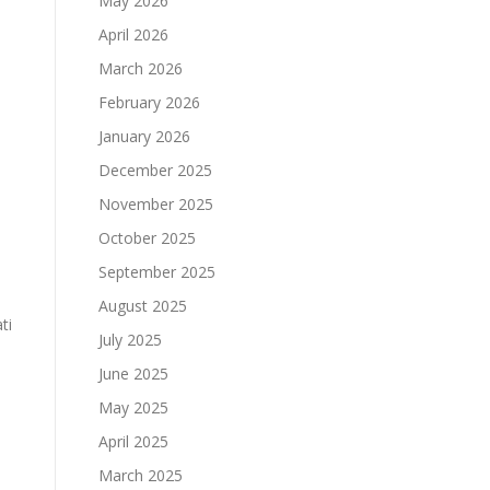
May 2026
April 2026
March 2026
February 2026
h
January 2026
December 2025
November 2025
October 2025
September 2025
August 2025
ti
July 2025
i
June 2025
May 2025
April 2025
March 2025