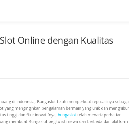
Slot Online dengan Kualitas
mbang di Indonesia, Bungaslot telah memperkuat reputasinya sebaga
slot yang menginginkan pengalaman bermain yang unik dan menghibur
as tinggi dan fitur inovatifnya,
bungaslot
telah menarik perhatian
 yang membuat Bungaslot begitu istimewa dan berbeda dari platform