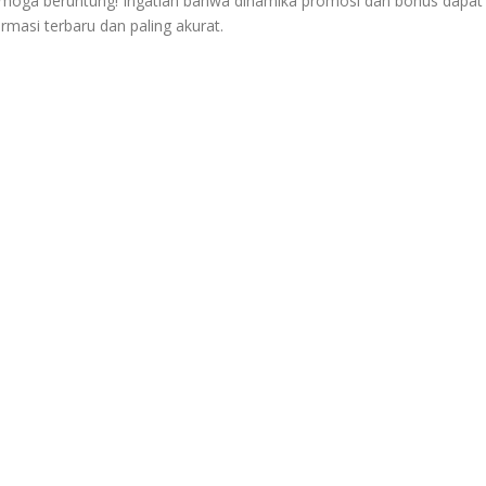
moga beruntung! Ingatlah bahwa dinamika promosi dan bonus dapat
ormasi terbaru dan paling akurat.