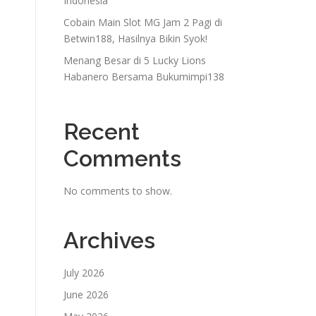
Indonesia
Cobain Main Slot MG Jam 2 Pagi di
Betwin188, Hasilnya Bikin Syok!
Menang Besar di 5 Lucky Lions
Habanero Bersama Bukumimpi138
Recent
Comments
No comments to show.
Archives
July 2026
June 2026