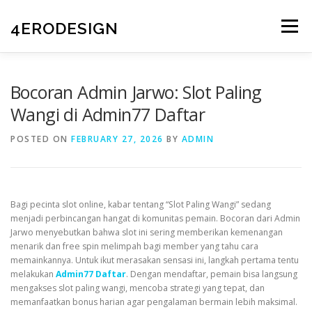
Skip
to
4ERODESIGN
Menu
content
Bocoran Admin Jarwo: Slot Paling
Wangi di Admin77 Daftar
POSTED ON
FEBRUARY 27, 2026
BY
ADMIN
Bagi pecinta slot online, kabar tentang “Slot Paling Wangi” sedang
menjadi perbincangan hangat di komunitas pemain. Bocoran dari Admin
Jarwo menyebutkan bahwa slot ini sering memberikan kemenangan
menarik dan free spin melimpah bagi member yang tahu cara
memainkannya. Untuk ikut merasakan sensasi ini, langkah pertama tentu
melakukan
Admin77 Daftar
. Dengan mendaftar, pemain bisa langsung
mengakses slot paling wangi, mencoba strategi yang tepat, dan
memanfaatkan bonus harian agar pengalaman bermain lebih maksimal.