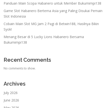
Panduan Main Scopa Habanero untuk Member Bukumimpi138
Game Slot Habanero Bertema Asia yang Paling Disukai Pemain
Slot Indonesia
Cobain Main Slot MG Jam 2 Pagi di Betwin188, Hasilnya Bikin
Syok!
Menang Besar di 5 Lucky Lions Habanero Bersama
Bukumimpi138
Recent Comments
No comments to show.
Archives
July 2026
June 2026
May 2026