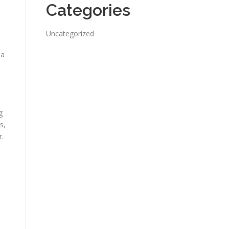
Categories
Uncategorized
na
g
s,
r.