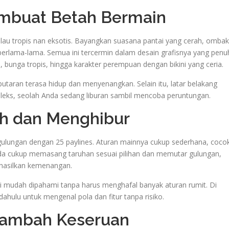
mbuat Betah Bermain
au tropis nan eksotis. Bayangkan suasana pantai yang cerah, ombak
 berlama-lama. Semua ini tercermin dalam desain grafisnya yang penu
, bunga tropis, hingga karakter perempuan dengan bikini yang ceria.
 putaran terasa hidup dan menyenangkan. Selain itu, latar belakang
leks, seolah Anda sedang liburan sambil mencoba peruntungan.
h dan Menghibur
 gulungan dengan 25 paylines. Aturan mainnya cukup sederhana, coco
a cukup memasang taruhan sesuai pilihan dan memutar gulungan,
hasilkan kemenangan.
i mudah dipahami tanpa harus menghafal banyak aturan rumit. Di
hulu untuk mengenal pola dan fitur tanpa risiko.
nambah Keseruan