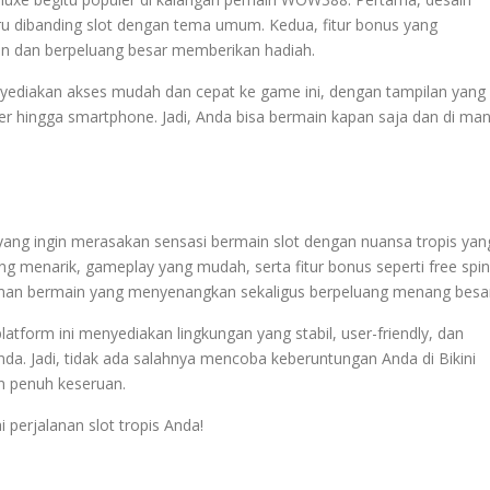
 dibanding slot dengan tema umum. Kedua, fitur bonus yang
 dan berpeluang besar memberikan hadiah.
yediakan akses mudah dan cepat ke game ini, dengan tampilan yang
ter hingga smartphone. Jadi, Anda bisa bermain kapan saja dan di ma
a yang ingin merasakan sensasi bermain slot dengan nuansa tropis yan
 menarik, gameplay yang mudah, serta fitur bonus seperti free spin
laman bermain yang menyenangkan sekaligus berpeluang menang besa
form ini menyediakan lingkungan yang stabil, user-friendly, dan
. Jadi, tidak ada salahnya mencoba keberuntungan Anda di Bikini
n penuh keseruan.
perjalanan slot tropis Anda!