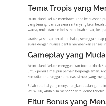
Tema Tropis yang Me
Bikini Island Deluxe membawa Anda ke suasana pul
yang tenang, dan suasana santai yang bikin betah
warna, mulai dari simbol-simbol buah segar, kelapa
Grafisnya sangat detail dan halus, sehingga setiap
suara dengan nuansa pantai memberikan sensasi ri
Gameplay yang Muda
Bikini Island Deluxe menggunakan format klasik 5
untuk pemula maupun pemain berpengalaman. And
kemudian menunggu kombinasi simbol yang meng
Salah satu hal yang menyenangkan adalah game in
WOW388, Anda bisa mencoba versi demo terlebih da
Fitur Bonus yang Me