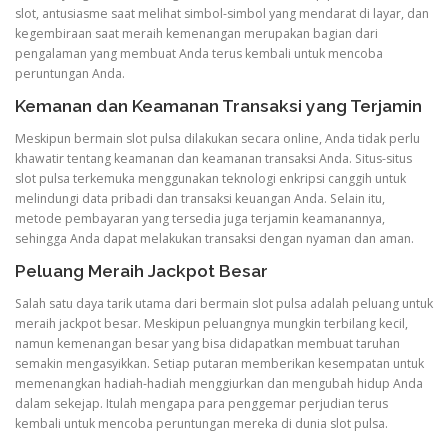
slot, antusiasme saat melihat simbol-simbol yang mendarat di layar, dan
kegembiraan saat meraih kemenangan merupakan bagian dari
pengalaman yang membuat Anda terus kembali untuk mencoba
peruntungan Anda.
Kemanan dan Keamanan Transaksi yang Terjamin
Meskipun bermain slot pulsa dilakukan secara online, Anda tidak perlu
khawatir tentang keamanan dan keamanan transaksi Anda. Situs-situs
slot pulsa terkemuka menggunakan teknologi enkripsi canggih untuk
melindungi data pribadi dan transaksi keuangan Anda. Selain itu,
metode pembayaran yang tersedia juga terjamin keamanannya,
sehingga Anda dapat melakukan transaksi dengan nyaman dan aman.
Peluang Meraih Jackpot Besar
Salah satu daya tarik utama dari bermain slot pulsa adalah peluang untuk
meraih jackpot besar. Meskipun peluangnya mungkin terbilang kecil,
namun kemenangan besar yang bisa didapatkan membuat taruhan
semakin mengasyikkan. Setiap putaran memberikan kesempatan untuk
memenangkan hadiah-hadiah menggiurkan dan mengubah hidup Anda
dalam sekejap. Itulah mengapa para penggemar perjudian terus
kembali untuk mencoba peruntungan mereka di dunia slot pulsa.