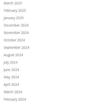
March 2025
February 2025
January 2025
December 2024
November 2024
October 2024
September 2024
August 2024
July 2024
June 2024
May 2024
April 2024
March 2024
February 2024