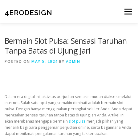
Skip
to
4ERODESIGN
Menu
content
Bermain Slot Pulsa: Sensasi Taruhan
Tanpa Batas di Ujung Jari
POSTED ON
MAY 5, 2024
BY
ADMIN
Dalam era digital ini, aktivitas perjudian semakin mudah diakses melalui
internet. Salah satu opsi yang semakin diminati adalah bermain slot
pulsa. Dengan hanya menggunakan perangkat seluler Anda, Anda dapat
merasakan sensasi taruhan tanpa batas di ujung jari Anda. Artikel ini
akan membahas mengapa bermain
slot pulsa
menjadi pilihan yang
menarik bagi para penggemar perjudian online, serta bagaimana Anda
dapat menikmati pengalaman taruhan yang tak terlupakan.