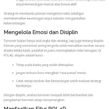
sinyal kemenangan muncul atau bonus aktif.
Strategi ini membantu pemain mengelola risiko sekaligus
memaksimalkan keuntungan tanpa sekadar mengandalkan
keberuntungan.
Mengelola Emosi dan Disiplin
Turnover bukan hanya soal angka dan strategi, tapi juga tentang disiplin.
Pemain yang emosional sering tergoda untuk menaikkan taruhan secara
drastis ketika kalah, padahal ini justru meningkatkan risiko kerugian. Di
POL4D, disiplin adalah kunci:
Tetap pada batas yang sudah ditetapkan.
Jangan terburu-buru mengikuti “rasa panas” mesin.
Catat setiap taruhan dan kemenangan untuk evaluasi strategi
berikutnya.
Dengan disiplin, analisis turnover menjadi lebih bermanfaat dan
pengalaman bermain tetap menyenangkan.
Manfaatkan Fitur POL4D