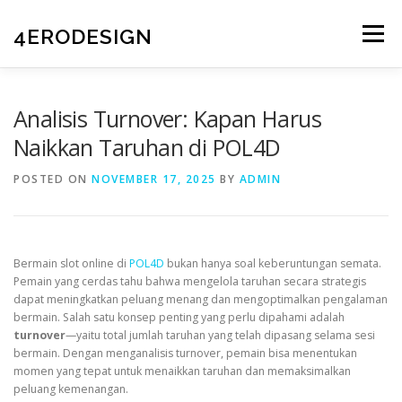
Skip
to
4ERODESIGN
Menu
content
Analisis Turnover: Kapan Harus
Naikkan Taruhan di POL4D
POSTED ON
NOVEMBER 17, 2025
BY
ADMIN
Bermain slot online di
POL4D
bukan hanya soal keberuntungan semata.
Pemain yang cerdas tahu bahwa mengelola taruhan secara strategis
dapat meningkatkan peluang menang dan mengoptimalkan pengalaman
bermain. Salah satu konsep penting yang perlu dipahami adalah
turnover
—yaitu total jumlah taruhan yang telah dipasang selama sesi
bermain. Dengan menganalisis turnover, pemain bisa menentukan
momen yang tepat untuk menaikkan taruhan dan memaksimalkan
peluang kemenangan.