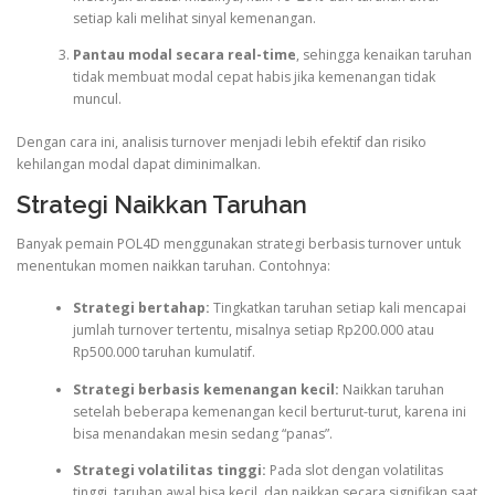
setiap kali melihat sinyal kemenangan.
Pantau modal secara real-time
, sehingga kenaikan taruhan
tidak membuat modal cepat habis jika kemenangan tidak
muncul.
Dengan cara ini, analisis turnover menjadi lebih efektif dan risiko
kehilangan modal dapat diminimalkan.
Strategi Naikkan Taruhan
Banyak pemain POL4D menggunakan strategi berbasis turnover untuk
menentukan momen naikkan taruhan. Contohnya:
Strategi bertahap:
Tingkatkan taruhan setiap kali mencapai
jumlah turnover tertentu, misalnya setiap Rp200.000 atau
Rp500.000 taruhan kumulatif.
Strategi berbasis kemenangan kecil:
Naikkan taruhan
setelah beberapa kemenangan kecil berturut-turut, karena ini
bisa menandakan mesin sedang “panas”.
Strategi volatilitas tinggi:
Pada slot dengan volatilitas
tinggi, taruhan awal bisa kecil, dan naikkan secara signifikan saat