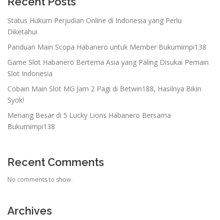
Recent Posts
Status Hukum Perjudian Online di Indonesia yang Perlu
Diketahui
Panduan Main Scopa Habanero untuk Member Bukumimpi138
Game Slot Habanero Bertema Asia yang Paling Disukai Pemain
Slot Indonesia
Cobain Main Slot MG Jam 2 Pagi di Betwin188, Hasilnya Bikin
Syok!
Menang Besar di 5 Lucky Lions Habanero Bersama
Bukumimpi138
Recent Comments
No comments to show.
Archives