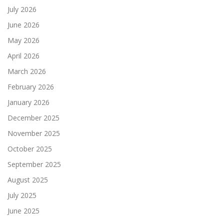
July 2026
June 2026
May 2026
April 2026
March 2026
February 2026
January 2026
December 2025
November 2025
October 2025
September 2025
August 2025
July 2025
June 2025